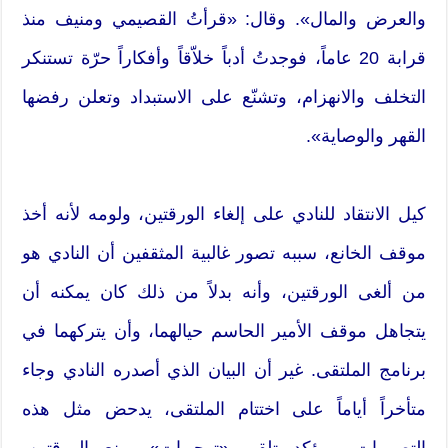
والعرض والمال». وقال: «قرأتُ القصيمي ومنيف منذ
قرابة 20 عاماً، فوجدتُ أدباً خلاّقاً وأفكاراً حرّة تستنكر
التخلف والانهزام، وتشنّع على الاستبداد وتعلن رفضها
القهر والوصاية».
كيل الانتقاد للنادي على إلغاء الورقتين، ولومه لأنه أخذ
موقف الخانع، سببه تصور غالبية المثقفين أن النادي هو
من ألغى الورقتين، وأنه بدلاً من ذلك كان يمكنه أن
يتجاهل موقف الأمير الحاسم حيالهما، وأن يتركهما في
برنامج الملتقى. غير أن البيان الذي أصدره النادي وجاء
متأخراً أياماً على اختتام الملتقى، يدحض مثل هذه
التصورات، ويؤكد تلقي «توجيهات» بمنع الورقتين،