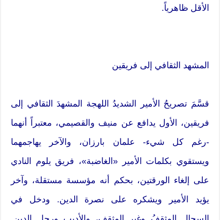
الأقل ظاهرياً.
المشهد الثقافي إلى فريقين
قسَّمَ تصريحُ الأمير الشديدُ اللهجة المشهدَ الثقافي إلى
فريقين، الأول يدافع عن منيف والقصيمي، معتبراً أنهما
-رغم كل شيء- علمان بارزان، والآخر يهاجمهما
ويستقوي بكلمات الأمير «الغاضبة»، فريق يلوم النادي
على إلغاء الورقتين، بحكم أنه مؤسسة مستقلة، وآخر
يؤيد الأمير ويشكره على نصرة الدين. ودخل في
السجال المثقفُ وغير المثقف، والأديب ورجل الدين.