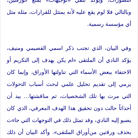
وبالتالي فلا لوم يقع عليه لأنه يمتثل للقرارات، مثله مثل
أي مؤسسة رسمية.
وفي البيان، الذي تجنب ذكر اسمي القصيمي ومنيف،
يؤكد النادي أﻥ ﺍﻟﻤﻠﺘﻘﻰ «ﻟم يكن يهدف ﺇﻟﻰ ﺍﻟﺘﻜريم ﺃﻭ
الا‌حتفاء ببعض ﺍﻷسماء ﺍﻟﺘﻲ تناوﻟﺘﻬﺎ ﺍﻷ‌ﻭﺭﺍﻕ، ﻭﺇنما كاﻥ
يرمي ﺇﻟﻰ تقديم تحليل ﻋﻠﻤﻲ ﻟﺒحث ﺃسباﺏ ﺍﻟﺘحوﻻ‌ﺕ
ﺍﻟﺘﻲ مرﺕ بها تلك ﺍﻟﺸﺨﺼﻴﺎﺕ، ثم مناﻗﺸﺘﻬﺎ… بيد ﺃﻥ
ﺃحداثاً حالت ﺩﻭﻥ تحقيق هذا ﺍلهدف ﺍﻟمعرفي، ﺍﻟذي كاﻥ
يصبو ﺇﻟﻴﻪ ﺍﻟﻨﺎﺩﻱ، ﻭقد تمثل ذلك في التوجهاﺕ ﺍﻟﺘﻲ جاﺀﺕ
بحذﻑ ﻭﺭﻗتين منﺃﻭﺭﺍﻕ ﺍﻟﻤﻠﺘﻘﻰ». وأكد البيان أن ذلك