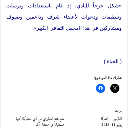
«شكل حرجاً ﻟﻠﻨﺎﺩﻱ، ﺇﺫ ﻗﺎﻡ باستعدادﺍﺕ ﻭترتيبات
ﻭتنظيماﺕ ﻭﺩعوات ﻷعضاء شرف ﻭﺩﺍﻋمين ﻭضيوف
ﻭﻤﺸﺎركين ﻓﻲ هذا ﺍﻟمحفل ﺍﻟﺜﻘﺎﻓﻲ ﺍﻟﻜبير».
( الحياة )
شارك هذا الموضوع:
مرتبط
الكرسي – المِحرَقة
منع هند المطيري من أي مشاركة أدبية
يوليو 11, 2013
مستقبلاً في منطقة مكة