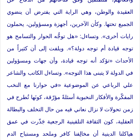
العقيدة والوطن، وهي الراية التي يفترض أن ينضوي
الجميع تحتها. وكأن الآخرين، أجهزة ومسؤولين، يحملون
رايات أخرى». وتساءل: «هل توجُّه الحوار والتسامح هو
توجه قيادة أم توجه دولة؟». ويلفت إلى أن كثيراً من
الأحداث «تؤكد أنه توجه قيادة، وأن جهات ومسؤولين
في الدولة لا يتبنى هذا التوجه». وتساءل الكاتب والشاعر
علي الرباعي عن الموضوعية «في حوارنا مع النخب
المفكّرة والأفكار النخبوية أسئلةً مؤرّقة، كونَها تُطرح في
زمن تحولات لا نزال نعاني فيه من حال التخلف والبطالة
العقلية، كون الثقافة التلقينية الرجعية جَذّرت في عمق
هياكلنا الدينية أن مخالِفنا كافر وملحد ومستباح الدم