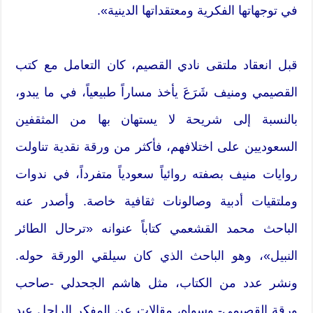
في توجهاتها الفكرية ومعتقداتها الدينية».
قبل انعقاد ملتقى نادي القصيم، كان التعامل مع كتب
القصيمي ومنيف شَرَعَ يأخذ مساراً طبيعياً، في ما يبدو،
بالنسبة إلى شريحة لا يستهان بها من المثقفين
السعوديين على اختلافهم، فأكثر من ورقة نقدية تناولت
روايات منيف بصفته روائياً سعودياً متفرداً، في ندوات
وملتقيات أدبية وصالونات ثقافية خاصة. وأصدر عنه
الباحث محمد القشعمي كتاباً عنوانه «ترحال الطائر
النبيل»، وهو الباحث الذي كان سيلقي الورقة حوله.
ونشر عدد من الكتاب، مثل هاشم الجحدلي -صاحب
ورقة القصيمي- وسواه، مقالات عن المفكر الراحل عبد