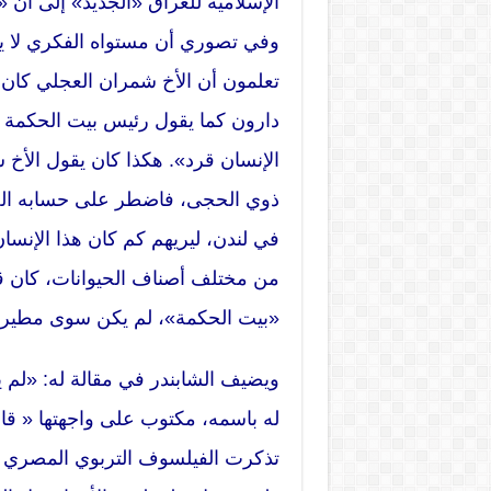
الإسلامية للعراق «الجديد» إلى أن
وفي تصوري أن مستواه الفكري لا يت
تعلمون أن الأخ شمران العجلي كا
دارون كما يقول رئيس بيت الحكمة 
الإنسان قرد». هكذا كان يقول الأخ 
ذوي الحجى، فاضطر على حسابه ال
في لندن، ليريهم كم كان هذا الإنسان
من مختلف أصناف الحيوانات، كان ق
«بيت الحكمة»، لم يكن سوى مطير
ويضيف الشابندر في مقالة له: «لم
له باسمه، مكتوب على واجهتها « قاع
تذكرت الفيلسوف التربوي المصري ع