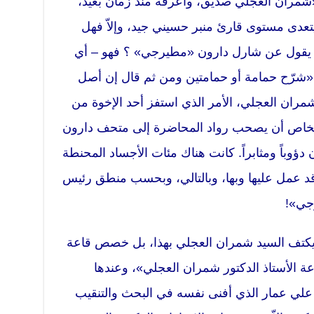
 «شمران العجلي صديق، وأعرفه منذ زمان بعيد،
عدى مستوى قارئ منبر حسيني جيد، وإلاّ فهل
ن يقول عن شارل دارون «مطيرجي» ؟ فهو – أي
«شرّح حمامة أو حمامتين ومن ثم قال إن أصل
شمران العجلي، الأمر الذي استفز أحد الإخوة من
خاص أن يصحب رواد المحاضرة إلى متحف دارون
 دؤوباً ومثابراً. كانت هناك مئات الأجساد المحنطة
د عمل عليها وبها، وبالتالي، وبحسب منطق رئيس
جي»!
 يكتف السيد شمران العجلي بهذا، بل خصص قاعة
ة الأستاذ الدكتور شمران العجلي»، وعندها
لي عمار الذي أفنى نفسه في البحث والتنقيب