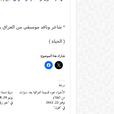
* شاعر وناقد موسيقي من العراق ي
( الحياة )
شارك هذا الموضوع:
مرتبط
الأضواء تعود للسينما العراقية بعد سنوات
دولة بسمة ا
من الظلام
يونيو 20, 2018
نوفمبر 22, 2012
في "خبر رئ
في "فنون"