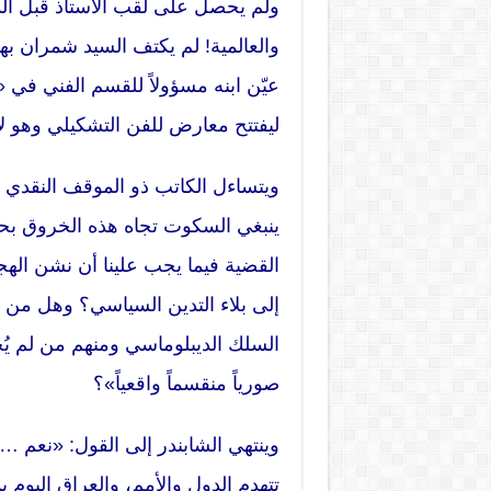
ولم يحصل على لقب الأستاذ قبل الدكت
والعالمية! لم يكتف السيد شمران به
عيّن ابنه مسؤولاً للقسم الفني في 
ليفتتح معارض للفن التشكيلي وهو لا
ويتساءل الكاتب ذو الموقف النقدي لث
ينبغي السكوت تجاه هذه الخروق بح
القضية فيما يجب علينا أن نشن الهج
إلى بلاء التدين السياسي؟ وهل من 
السلك الديبلوماسي ومنهم من لم يُج
صورياً منقسماً واقعياً»؟
وينتهي الشابندر إلى القول: «نعم … 
تتهدم الدول والأمم، والعراق اليو