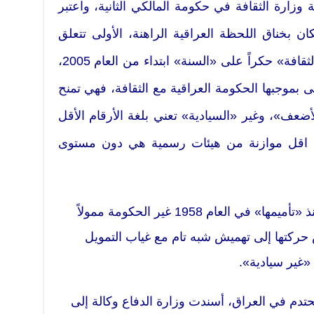
لجعفري العام 2005) حقيبة وزارة الثقافة في حكومة المالكي الثانية، واعتبر
ن بخناق اللحظة العراقية الراهنة، الأولى تتعلق
بالمحاصصة الطائفية التي جعلت «الثقافة» حكراً على «السنة» ابتداء من العام 2005،
ى بموجبها الحكومة العراقية مع الثقافة، فهي تمنح
لأضعف»، وغير «السيادية» تعني بلغة الأرقام الأقل
تى اقل موازنة من هيئات رسمية هي دون مستوى
وبما أن الثقافة العراقية لم تعرف منذ «تأميمها» في العام 1958 غير الحكومة ممولاً
 حركتها إلى تهميش شبه تام مع غياب التمويل
 «غير سيادية».
دم في العراق، أسندت وزارة الدفاع وكالة إلى