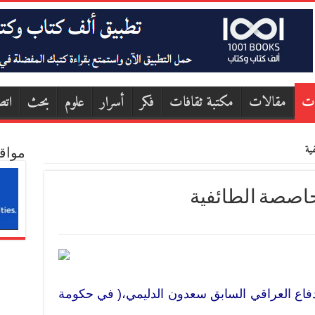
ات
مقالات
مكتبة ثقافات
فكر
أسرار
علوم
بحث
اتص
ية
مواق
حاصصة الطائفية
20 تولى وزير الدفاع العراقي السابق سعدون الدليمي،( في حكومة