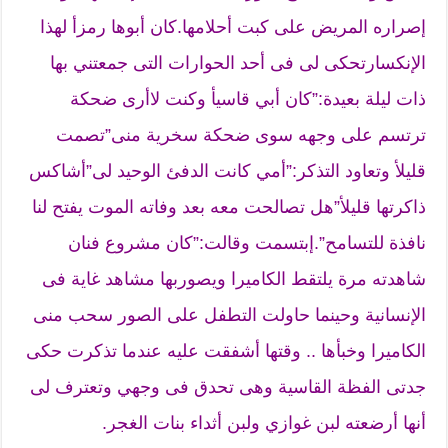
إصراره المريض على كبت أحلامها.كان أبوها رمزأ لهذا
الإنكسارتحكى لى فى أحد الحوارات التى جمعتني بها
ذات ليلة بعيدة:”كان أبي قاسيأ وكنت لاأرى ضحكة
ترتسم على وجهه سوى ضحكة سخرية منى”تصمت
قليلأ وتعاود التذكر:”أمي كانت الدفئ الوحيد لى”أشاكس
ذاكرتها قليلأ”هل تصالحت معه بعد وفاته الموت يفتح لنا
نافذة للتسامح”.إبتسمت وقالت:”كان مشروع فنان
شاهدته مرة يلتقط الكاميرا ويصوربها مشاهد غاية فى
الإنسانية وحينما حاولت التطفل على الصور سحب منى
الكاميرا وخبأها .. وقتها أشفقت عليه عندما تذكرت حكى
جدتى الفظة القاسية وهى تحدق فى وجهي وتعترف لى
أنها أرضعته لبن غوازي ولبن أثداء بنات الغجر.