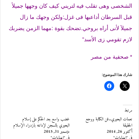
الشخصى وهى تقلب فيه لتريني كيف كان وجهها جميلأ
قبل السرطان أداعبها فى غزل:ولكن وجهك ما زال
جميلآ لأنى أراه بروحي.تضحك بقوة :مهما الزمن يضربك
لازم تقومي زى الأسد”
* صحفية من مصر
شارك هذا الموضوع:
مرتبط
نعمات البحيري..فن الكتابة ووجع
غضب واسع بعد الحكم على إسلام
الحقيقة
البحيري بالسجن لإدانته بازدراء الإسلام
أكتوبر 26, 2014
ديسمبر 31, 2015
في "إضاءات"
في "إضاءات"