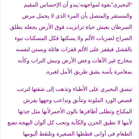
“البحيرى”بقوة لمواجهته:يبدو أن الإحساس المقيم
والمستقر والمتصل بأن المرء الذى لا يحمل مرض
السرطان يعيش حياة ترانزيت فوق الأرض يجعله يطلق
الصراح لضربات الألم ولا يسكتها فكل المسكنات تبوء
بالفشل فيقفز على الألم قفزات هائلة ويستن لنفسه
مخارج غير الآهات وعض الأرض ونبش التراب وكأنه
بمغامرة يأسه يشق طريق الأمل لغيره.
تبصق البحيري على الأطباء وتذهب إلى شقتها لترتب
قصص الورد الملونة وتتأنق وتداعب وجهها بفرش
المكياج وتطلى أظافرها بالون الأحمرلأنها مثل جدتها
لأمها لا تطيق الحزن والكآبة وتحب كل ألوان البهجة.تضع
الطعام فى أوانى قططها الصغيرة وتلتقط ألبومها