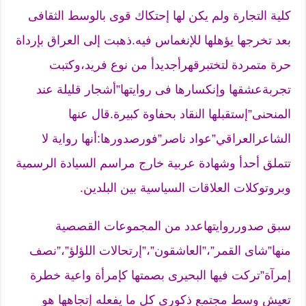
كلية التجارة ولم يكن لها إحتكاك قوى بالوسط الثقافى
بعد تخرجها يؤهلها للإنغماس فيه.ذهبت إلى العراق بإرداة
حرة متمردة لتختبرقهرأجديدأ من نوع فريد،وكتبت
تجربةعشقها وإنكسارها فى روايتها”أشجار قليلة عند
المنحنى”إستقبلها النقاد بحفاوة كبيرة.قال عنها
الشاعرالعراقي”عواد ناصر”فورصدورها:أنها رواية لا
تتملق أحدأ وشهادة عربية خارج مراسم السيادة الرسمية
وبروتوكلات العلاقات السياسية بين البلدين.
سبق صدورروايتهاعدد من المجموعات القصصية
منها”شاى القمر”،”العاشقون”،”إرتحالات اللؤلؤ”،”نصف
إمرآة”تركت فيها البحيرى بصمتها كإمرأة واعية خطرة
تعيش وسط مجتمع ذكورى كل ما يفعله إتجاهها هو