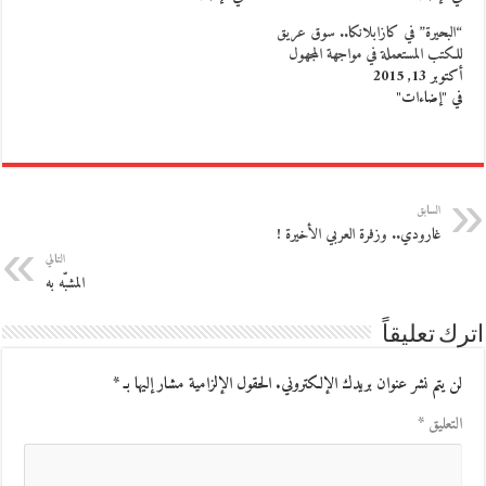
“البحيرة” في كازابلانكا.. سوق عريق
للكتب المستعملة في مواجهة المجهول
أكتوبر 13, 2015
في "إضاءات"
السابق
غارودي.. وزفرة العربي الأخيرة !
التالي
المشبّه به
اترك تعليقاً
لن يتم نشر عنوان بريدك الإلكتروني.
الحقول الإلزامية مشار إليها بـ
*
التعليق
*