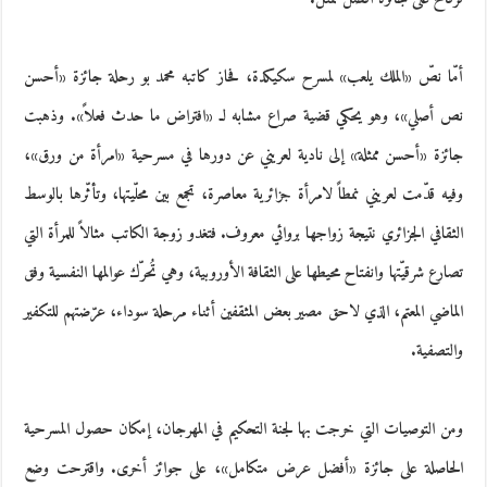
أمّا نصّ «الملك يلعب» لمسرح سكيكدة، فحاز كاتبه محمد بو رحلة جائزة «أحسن
نص أصلي»، وهو يحكي قضية صراع مشابه لـ «افتراض ما حدث فعلاً». وذهبت
جائزة «أحسن ممثلة» إلى نادية لعريني عن دورها في مسرحية «امرأة من ورق»،
وفيه قدّمت لعريني نمطاً لامرأة جزائرية معاصرة، تجمع بين محلّيتها، وتأثّرها بالوسط
الثقافي الجزائري نتيجة زواجها بروائي معروف. فتغدو زوجة الكاتب مثالاً للمرأة التي
تصارع شرقيّتها وانفتاح محيطها على الثقافة الأوروبية، وهي تُحرّك عوالمها النفسية وفق
الماضي المعتم، الذي لاحق مصير بعض المثقفين أثناء مرحلة سوداء، عرّضتهم للتكفير
والتصفية.
ومن التوصيات التي خرجت بها لجنة التحكيم في المهرجان، إمكان حصول المسرحية
الحاصلة على جائزة «أفضل عرض متكامل»، على جوائز أخرى. واقترحت وضع