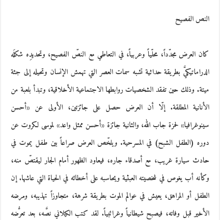
النص الفصيح
كان العرض مجدّداً، محلّياً وعربياً، في التعاطي مع النصّ الفصيح، وتحديدِه شكلَه
الدراماتيكيَّ بطريقة حداثية تشبه سمات العصر التي تهمش الإنسان وتحيله إلى جثة
ميتة. وذلك حين تفقد الشخصيات روابطها الاجتماعية الأخلاقية، وتبدأ بلعبة من
الأنانية المطلقة. إلّا أن العرض حصل على جائزتين، الأولى عن «أحسن
سينوغرافيا» لحمزة جاب الله، والثانية جائزة «أحسن ممثل واعد» لموسى لكروت عن
دوره (الطفل الشبح) في المسرحية. ويلخّص العرض صراعاً بين طفل يموت في
حادث سيارة غريب، مع أصدقاء جاره، فيعاود الظهور أمام الجار ليقتصّ منه،
وكأنه أب يغوص في شخصيته العبثية ويحاسبه على أخطائه في الحياة التي عاشها. إن
الطفل أو المراهق، يعيش في عوالم الموت بطريقة شرهة، متجاوزاً تهذيبه، ومرضه
الأخير قبل وفاته، فيصبح شيطانياً وغرائبياً. لقد كتب الكيلاني نصَّه، بعد تعرُّضه