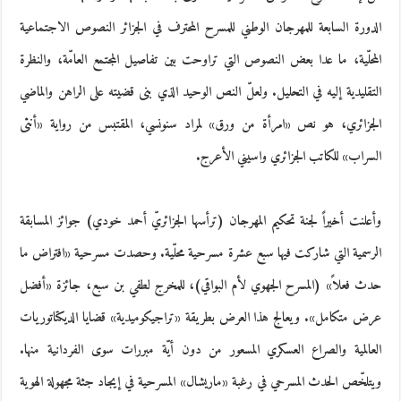
الدورة السابعة للمهرجان الوطني للمسرح المحترف في الجزائر النصوص الاجتماعية
المحلّية، ما عدا بعض النصوص التي تراوحت بين تفاصيل المجتمع العامّة، والنظرة
التقليدية إليه في التحليل. ولعلّ النص الوحيد الذي بنى قضيته على الراهن والماضي
الجزائري، هو نص «امرأة من ورق» لمراد سنونسي، المقتبس من رواية «أنثى
السراب» للكاتب الجزائري واسيني الأعرج.
وأعلنت أخيراً لجنة تحكيم المهرجان (ترأسها الجزائريّ أحمد خودي) جوائز المسابقة
الرسمية التي شاركت فيها سبع عشرة مسرحية محلّية. وحصدت مسرحية «افتراض ما
حدث فعلاً» (المسرح الجهوي لأم البواقي)، للمخرج لطفي بن سبع، جائزة «أفضل
عرض متكامل». ويعالج هذا العرض بطريقة «تراجيكوميدية» قضايا الديكتاتوريات
العالمية والصراع العسكري المسعور من دون أيّة مبررات سوى الفردانية منها.
ويتلخّص الحدث المسرحي في رغبة «ماريشال» المسرحية في إيجاد جثة مجهولة الهوية