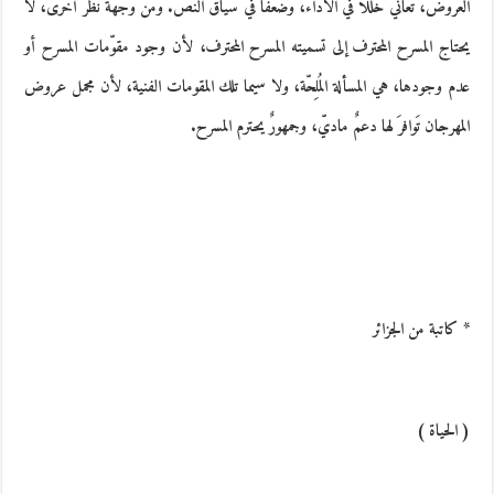
العروض، تعاني خللاً في الأداء، وضعفاً في سياق النص. ومن وجهة نظر أخرى، لا
يحتاج المسرح المحترف إلى تسميته المسرح المحترف، لأن وجود مقوّمات المسرح أو
عدم وجودها، هي المسألة المُلِحّة، ولا سيما تلك المقومات الفنية، لأن مجمل عروض
المهرجان تَوافرَ لها دعمٌ ماديّ، وجمهورٌ يحترم المسرح.
* كاتبة من الجزائر
( الحياة )