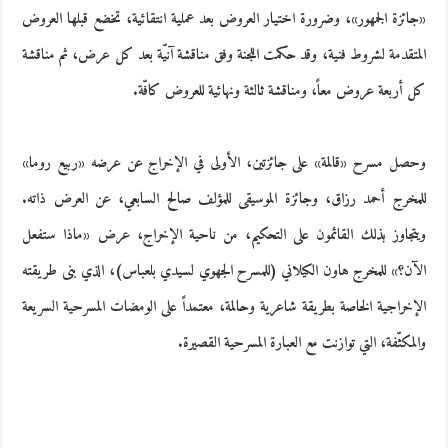
«جائزة الجمهور»، وضرورة اختيار العروض بعد عملية انتقائية، تخضع قبلها العروض
المتقدمة لشروط فنية، وقد حكمت اللجنة وفق مناقشة آنيّة بعد كل عرض، ثم مناقشة
كل أربعة عروض معاً، ومناقشة ثالثة ونهائية للعروض كافّة.
وحصل مسرح «قالمة» على جائزتين، الأولى في الإخراج عن عرضه «ربيع روما»
للمخرج أحمد رزاق، وجائزة الموسيقى للمؤلف صالح السابعي، عن العرض ذاته.
ويتجاوز بذلك القائمون على التحكيم، من ناحية الإخراج، عرض «ماذا ستفعل
الآن؟» للمخرج هاون الكيلاني (للمسرح الجهوي لسيدي بلعباس)، الذي بنى طريقته
الإخراجية الخاصة بطريقة شاعرية وحالمة، معتمداً على الومضات المسرحية السريعة
والمكثّفة، التي توازنت مع العبارة المسرحية القصيرة.