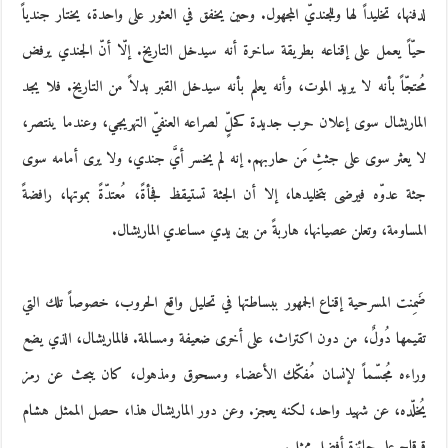
لدفنها، تخليداً لها وللجنديّ المجهول. وحين يخفق في العثور على واحدة، يختار جندياً
حيّاً يعمل على إقناعه بطريقة ساخرة أنه سيدخل التاريخ. إلّا أنّ الجندي يرفض
مُحتجّاً بأنه لا يريد الموت، وأنه يعلم بأنه سيدخل القبر بدلاً من التاريخ. فلا يجد
الماريشال سوى إعلان حرب جديدة كحلٍّ لصراعه العنفيّ التهريجي، وعندما ينتصر،
لا يعثر سوى على جثثِ مَن حاربهم. إنه لم يخسر أيَّ جندي، ولا يرى أمامه سوى
جثة عدوّه فيرضى بتخليدها، إلا أن الجثة تستيقظ فجأةً، مُعتدّةً بموتها، رافضةً
المساومة، وتعلن عصيانها، هاربةً من بين يدي مساعدي الماريشال.
ضَمِنت المسرحية إقناع الجمهور ببساطتها في تحليل واقع الحروب، خصوصاً تلك التي
تقيمها دُولٌ، من دون اكتراث، على أخرى ضعيفة ومسالمة. فالماريشال، الذي يضع
وراءه مُجسّماً لإنسان مُفكّك الأعضاء ومسحوق ومذهول، كان يبحث عن رمز
يُخلّده، عن شهيد واحد، لكنه يعجز. وعن دور الماريشال هذا، حصل الممثل هشام
قرقاح على جائزة أفضل ممثل.