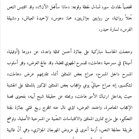
شخصياً لحادث سير، تساءل لحظة وقوعه: «ماذا سأفعل الآن؟»، وقد اقتبس النص
جُملاً روائية، من روايتين جزائريتين، هما: «هوس» لإحميدة العياش، و «شهقة
الفرس» لسارة حيدر.
وحصلت الخامسة مباركية على جائزة أحسن ممثلة واعدة، عن دورها (أوفيليا،
أمينة) في مسرحية «هاملت» للمسرح الجهوي للعلمة. وقد عالج العرض، وفق أسلوب
المسرح داخل المسرح، صراع بعض الممثلين أثناء تقديمهم عرض «هاملت»
لشكسبير. إنه صراع حياتيّ يومي وإعجاب بعض الممثلين الذكور بالممثلة على الخشبة
حيث يتداخل ارتباك الأمير هاملت، وبحثه عن حقيقة شبح أبيه، بفحوى قصة
الإعجاب المعاصرة. واعتمد العرض، الذي نال عنه المخرج ربيع قشي جائزة لجنة
التحكيم، على مزج تمارين الممثلين والاقتباسات النصّية من المسرحية الأصلية. وتوضح
طريقة معالجة النص، أزمة أخرى في عروض المهرجان الجزائري، وهي أنّ غالبية