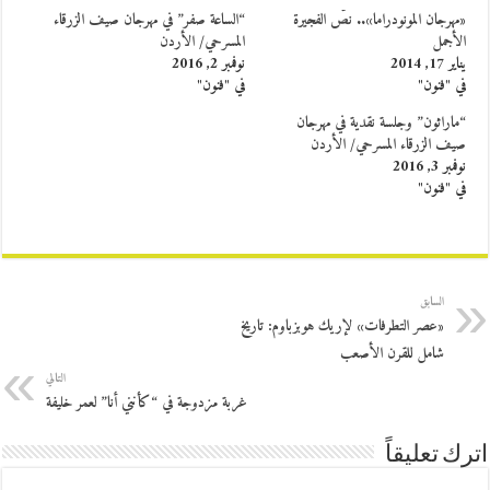
«مهرجان المونودراما».. نصّ الفجيرة
“الساعة صفر” في مهرجان صيف الزرقاء
الأجمل
المسرحي/ الأردن
يناير 17, 2014
نوفمبر 2, 2016
في "فنون"
في "فنون"
“ماراثون” وجلسة نقدية في مهرجان
صيف الزرقاء المسرحي/ الأردن
نوفمبر 3, 2016
في "فنون"
السابق
«عصر التطرفات» لإريك هوبزباوم: تاريخ
شامل للقرن الأصعب
التالي
غربة مزدوجة في “كأنني أنا” لعمر خليفة
اترك تعليقاً