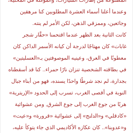
وعندما أعلنا أسماء العشرة المطلوبين كنا مرهقين
وجائعين، وممزقي الذهن، لكن الأمر لم ينته.
كانت الثانية بعد الظهر عندما اقتحمنا «حقَّار شجر
غابات» كان مهتاجًا لدرجة أن كيانه الأسمر الداكن كان
معطونًا في العرق، وعينيه الموصوفتين بـ«العسليتين»
في بطاقته الشخصية تنزان نارًا حمراء.. كنا قد أسقطناه
بجدارة، لم نجد شرطًا واحدًا يسنده، فهو من أبناء جبال
النوبة في أقصى الغرب، تسرب إلى الحدود «الإريترية»
هربًا من جوع الغرب إلى جوع الشرق, ومن عشوائية
«كادقلي» و«الدلنج» إلى عشوائية «قرورة» و«عيت»
و«عدوبنا».. كان عكازه الأكاديمي الذي جاء يتوكأ عليه،