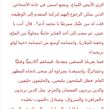
الزي الأبيض اللماع، ويضع اسمي في خانة الأشخاص
الذين يمكن الرجوع إليهم لتزكية المتقدم إلى الوظيفة،
قلت له من عيَّنك ممرضًا يا محمد آدم؟.. قال: أنت يا
عمي، ثم مضى إلى أحد العنابر حاملًا محلولًا من الملح،
وحقنة للملاريا، وابتسامة أوسع من ابتسامة «جينا لولو
بريجيدا».
قمنا بغربلة التسعين متقدمًا، قيمناهم أكاديميًّا وقبليًّا
وعشائريًّا، واستبعدنا بضراوة أي منحى باتجاه المظهر
العام. فظل الملتحون ملتحين، والحليقون حليقين،
والذين يرتدون القمصان والجزم، مثل الذين يرتدون
«العراقي» والسروال، وصنادل «التموت تخليه»
المصنوعة من إطارات السيارات، والموغلة في المحلية،