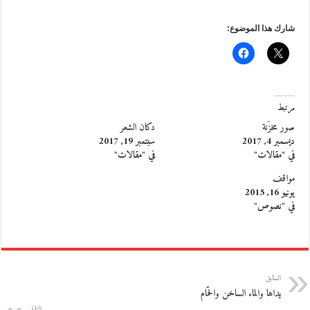
شارك هذا الموضوع:
مرتبط
صور مخزّنة
دكان الشعر
ديسمبر 4, 2017
سبتمبر 19, 2017
في "مقالات"
في "مقالات"
مواقف
يونيو 16, 2015
في "نصوص"
السابق
يداها والماء الساخن والحمّام
التالي