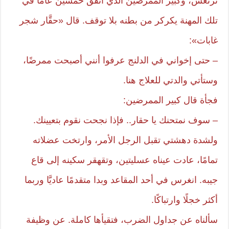
ترتعش، وكبير الممرضين الذي أنفق خمسين عامًا في
تلك المهنة يكركر من بطنه بلا توقف. قال «حقَّار شجر
غابات»:
– حتى إخواني في الدلنج عرفوا أنني أصبحت ممرضًا،
وستأتي والدتي للعلاج هنا.
فجأة قال كبير الممرضين:
– سوف نمتحنك يا حقار.. فإذا نجحت نقوم بتعيينك.
ولشدة دهشتي تقبل الرجل الأمر، وارتخت عضلاته
تمامًا، عادت عيناه عسليتين، وتقهقر سكينه إلى قاع
جيبه. انغرس في أحد المقاعد وبدا متقدمًا عاديَّا وربما
أكثر خجلًا وارتباكًا.
سألناه عن جداول الضرب، فتقيأها كاملة. عن وظيفة