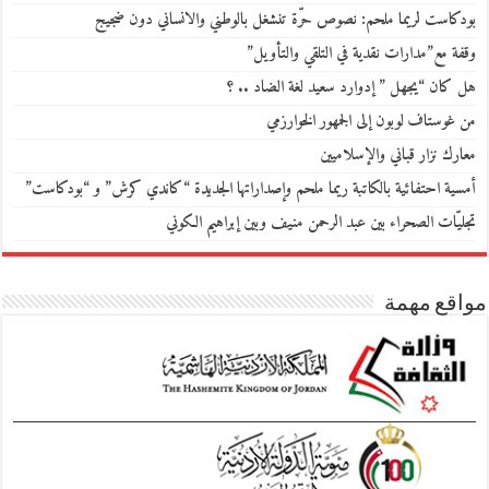
بودكاست لريما ملحم: نصوص حرّة تنشغل بالوطني والانساني دون ضجيج
وقفة مع”مدارات نقدية في التلقي والتأويل”
هل كان “يجهل ” إدوارد سعيد لغة الضاد .. ؟
من غوستاف لوبون إلى الجمهور الخوارزمي
معارك نزار قباني والإسلاميين
أمسية احتفائية بالكاتبة ريما ملحم وإصداراتها الجديدة “كاندي كرش” و “بودكاست”
تجليّات الصحراء بين عبد الرحمن منيف وبين إبراهيم الكوني
مواقع مهمة