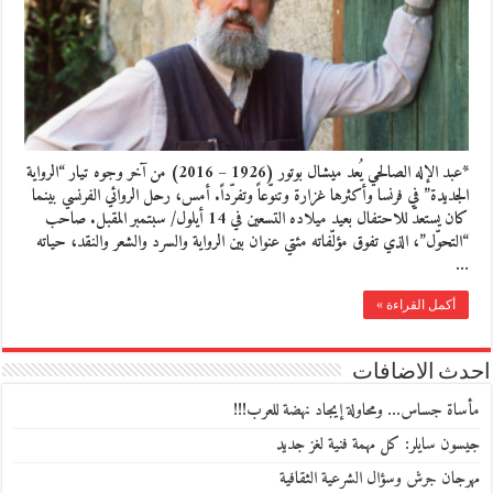
*عبد الإله الصالحي يُعد ميشال بوتور (1926 – 2016) من آخر وجوه تيار “الرواية
الجديدة” في فرنسا وأكثرها غزارة وتنوّعاً وتفرّداً. أمس، رحل الروائي الفرنسي بينما
كان يستعدّ للاحتفال بعيد ميلاده التسعين في 14 أيلول/ سبتمبر المقبل. صاحب
“التحوّل”، الذي تفوق مؤلّفاته مئتي عنوان بين الرواية والسرد والشعر والنقد، حياته
…
أكمل القراءة »
احدث الاضافات
مأساة جساس… ومحاولة إيجاد نهضة للعرب!!!
جيسون سايلر: كل مهمة فنية لغز جديد
مهرجان جرش وسؤال الشرعية الثقافية