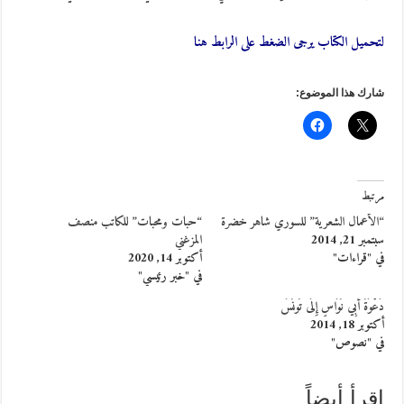
لتحميل الكتاب يرجى الضغط على الرابط هنا
شارك هذا الموضوع:
مرتبط
“الأعمال الشعرية” للسوري شاهر خضرة
“حبات ومحبات” للكاتب منصف
سبتمبر 21, 2014
المزغني
في "قراءات"
أكتوبر 14, 2020
في "خبر رئيسي"
دَعْوَةُ أَبِي نُوَاسٍ إِلَى تُونُسَ
أكتوبر 18, 2014
في "نصوص"
إقرأ أيضاً