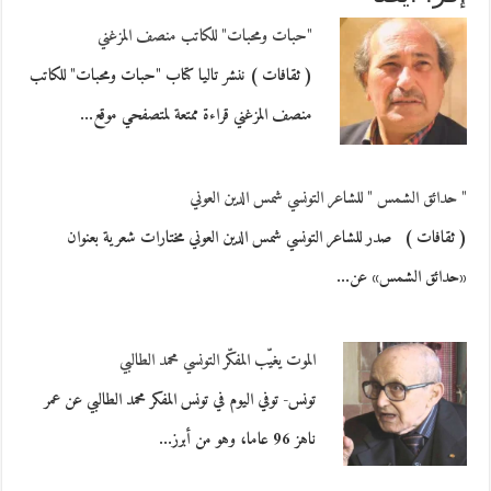
"حبات ومحبات" للكاتب منصف المزغني
( ثقافات ) ننشر تاليا كتاب "حبات ومحبات" للكاتب
منصف المزغني قراءة ممتعة لمتصفحي موقع…
" حدائق الشمس " للشاعر التونسي شمس الدين العوني
( ثقافات ) صدر للشاعر التونسي شمس الدين العوني مختارات شعرية بعنوان
«حدائق الشمس» عن…
الموت يغيّب المفكّر التونسي محمد الطالبي
تونس- توفي اليوم في تونس المفكر محمد الطالبي عن عمر
ناهز 96 عاما، وهو من أبرز…