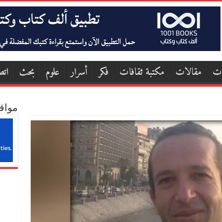
ات
مقالات
مكتبة ثقافات
فكر
أسرار
علوم
بحث
اتص
مواق