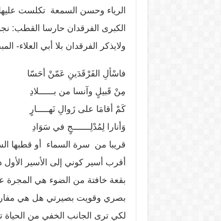
الرياء وحسن السمعة تكلست عليها 
الكبرى الفرقدان حارسا القطب: نجما
ولايذكر الفرقدان بلا أبي العلاء- الم
فاسْألِ الفَرْقَدَينِ عَمّنْ أحَسّا
مِنْ قَبيلٍ وآنسا من بــــــلادِ
كَمْ أقامَا على زَوالِ نَهـــــارٍ
وَأنارا لِمُدْلِـــــــجٍ في سَوَادِ
قريبا من سرة السماء أو قطبها ال
أقرب أسير كوني إلى الأسير الأول 
بقعة خافتة من الضوء هي المجرة عين
بصري وقويت بصيرتي هل هي مفارقة 
لكي ترى الجانب الخفي من الحياة تحت