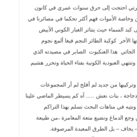
يرتي احتجت إلى حرق سنوات عمري في كانون
رين وخاصة الأموات فهم أكثر تحكما في مصائرنا في
بد السماء حيث يتناثر الغبار الكوني الأبيض
لآخر كوكبة الطائر النجم فيغا ألمع نجوم
الجاثي هذا العنكبوت الصابر في مصيدته الذي
تهي العبودية الكونية بفناء الحياة وتحرر هشيم
ركيبها من جديد لم أفلح لم أر المجموعات
،الدجاجة ، بنات نعش ….. آه كم يسيطر الماضي علينا
ونتيه في متاهات البحث نسلم بهذا التراكم
وجع الدماغ ونضيع متعة المغامرة ،من طبيعة
ل – يخاف – بل الطرق المعبدة المرصوفة.