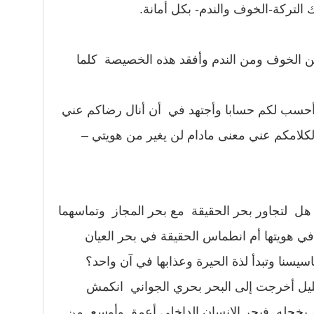
التركة-الخوف والندم- بكل أمانة.
ن الخوف ومن الندم وأفقد هذه الخصيصة كلما
وأحسب لكم حسابا وأجتهد في أن أنال رضاكم عني
لكلامكم عني معنى مادام لن يغير من هويتي –
ر؟ هل لتجاور بحر الحقيقة مع بحر المجاز وتماسهما
ي هويتها أم انطماس الحقيقة في بحر العيان
يسنا وتبدأ لذة الحيرة وعذابها في آن واحد؟
ليل أخرجت إلى البحر بحري الجواني انكمش
 بخجله فبحر الإنسان الداخلي أعمق وأوسع من