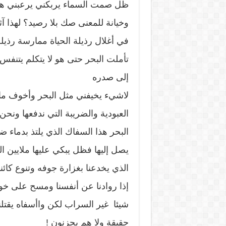
ظل صمت السماء يربكني يرعبني هل
وخيانة للمعنى صك بلا رصيد؟ لهذا آ
في أغلال رذيلة الحياة ممارسة رذيل
تأملت البحر حتى هو لا يتكلم يتنف
إلى صدره
لاشيء يخيفني مثل البحر وأخوف ما 
العبودية والضريبة التي ندفعها ونح
البحر هذا السفاك الذي يلتذ بدماء ض
يصل إليها فظل يبكي عليها ملايين ال
الذي يخدعنا بغزارة جوفه وتنوع كا
إذا روادنا عن أنفسنا ومسح على خوقن
شيئا غير السراب لكن واأسفاه يقتل
حقيقة ولا هم يحزنون !