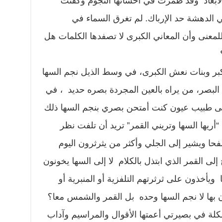
الأبعاد وقد طمرت في أحشائها النجوم وكفنت
 الدهشة حد الإرباك. لم تغرق السماء في
معنى وأن المعاني الكبرى لا تصفدها الكلمات هل
كبر وبنات نعش الكبرى، في وسط الذيل نجم السها
البصر، من يراه بالعين المجردة بصره حديد ، في
إلى طبيب عيون كنت أمتحن بصري بنجم السها ذلك
 “أريها السها وتريني القمر” تريد أن تلفت نظر
ا ويشير إلى الجلي وأكثر من يثرثرون اليوم
ى القمر الذي ابتذل بالكلام لا إلى السها يخونون
يأخذون على ثرثرتهم التلفزية أو المنبرية أو
بها لا نجم السها وحده بل القمر والشمس معا؟
لة في بصيرتي أعمتها الأقوال والمراسيم وآداب