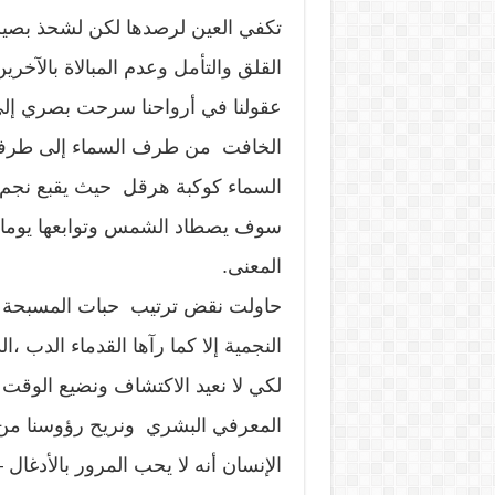
تكفي العين لرصدها لكن لشحذ بص
القلق والتأمل وعدم المبالاة بالآخ
عقولنا في أرواحنا سرحت بصري إلى ك
الخافت من طرف السماء إلى طرفها ا
السماء كوكبة هرقل حيث يقبع نجم 
سوف يصطاد الشمس وتوابعها يوما وتن
المعنى.
حاولت نقض ترتيب حبات المسبحة وت
النجمية إلا كما رآها القدماء الدب 
لكي لا نعيد الاكتشاف ونضيع الوقت 
المعرفي البشري ونريح رؤوسنا من 
الإنسان أنه لا يحب المرور بالأدغا