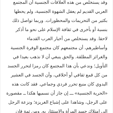
وقد يستخلص من هذه العلاقات الجنسية أن المجتمع
العربي القديم لم يعقل الشهوة الجنسية، ولم يحطها
بكثير من التحريمات والمحظورات. وربما تواصل ذلك
بنسبة أو بأخرى في ثقافة الإسلام على نحو ما أذكر
لاحقا. وقد يستخلص من أخبار العرب القدماء
وأساطيرهم، أن مجتمعهم كان مجتمع الوفرة الجنسية
والغرائز المطلقة. والحق ينبغي أن لا نذهب بعيدا في
التأويل؛ وندعي بأن هذا المجتمع كان رمزا لتحرر الجسد
من كل قمع ثقافي أو أخلاقي، وأن الجسد في العشير
البدوي كان منبع تحرر فردي وجماعي. فقد كانت هذه
«الحرية الجنسية» ـــ إن جاز أن نسميها هكذا ــ مقصورة
على الرجل، وشاهدا على إشباع الغريزة؛ ونزعة الرجل
إلى امتلاك جسد المرأة والاستئثار به. ومن ثمة فإن