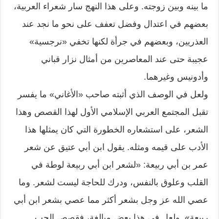
ما بينه وبين زوجته. وعلى هذا النهج سار شعراء العربية،
بعضهم في اعتدال وفضل تعفف على نحو ما نجد عند
العذريين، وبعضهم في جرأة لكنها تخفي «نرجسية»
عجيبة حتى عند المعاصرين من أمثال نزار قباني
وأدونيس وغيرهما.
ولعل في الوصف الذي أثبته صاحب «الأغاني» ما يفسر
تقبل المجتمع العربي الإسلامي الأول لهذا القصص وهذا
الشعر، على استشعاره الخطورة التي كان يمثلها هذا
الأدب على قيمه ومثله. يقول ابن أبي عتيق عن شعر
عمر بن أبي ربيعة: «لشعر ابن أبي ربيعة لوطة في
القلب وعلوق بالنفس، ودرك للحاجة ليست لشعر. وما
عصي الله عز وجل بشعر أكثر مما عصي بشعر ابن أبي
ربيعة». ولعل في هذا بعض مبالغة، فقصص الحب