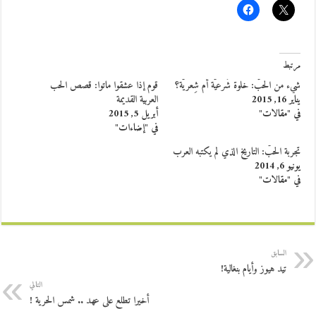
مرتبط
شيء من الحبّ: خلوة شَرعيّة أم شِعريّة؟
قوم إذا عشقوا ماتوا: قصص الحب
يناير 16, 2015
العربية القديمة
في "مقالات"
أبريل 5, 2015
في "إضاءات"
تجربة الحبّ: التاريخ الذي لم يكتبه العرب
يونيو 6, 2014
في "مقالات"
السابق
تيد هيوز وأيام بنغالية!
التالي
أخيرا تطلع على عهد .. شمس الحرية !