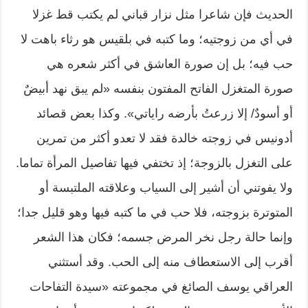
الحديث فإن شاعرا مثل نزار قباني لم يكتب قط غزلا
في أي من زوجتيه؛ وما كتبه في بلقيس هو رثاء باهت لا
حب فيه؛ بل إن صورة العاشق في أكثر شعره هي
صورة المتغزل الفاتح المفتون بنفسه «لم يبق نهد أبيضٌ
أو أسودٌ/ إلا زرعتُ بأرضه راياتي». وكذا بعض قصائد
أدونيس في زوجته خالدة فقد لا تعدو أكثر من تمرين
على التغزل بالزوجة؛ إذ تختفي فيها تفاصيل المرأة تماما.
ولا يفوتني أن أشير إلى السياب وعلاقته الملتبسة أو
المتوترة بزوجته، فلا حب في ما كتبه فيها وهو قليل جدا؛
وإنما حالة رجل نخر المرض جسمه؛ فكان هذا الشعر
أقرب إلى الاستعطاف منه إلى الحب. وقد أستثني
العراقي يوسف الصائغ في مجموعته «سيدة التفاحات