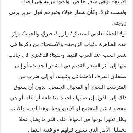
الأربع»، وهي شعر خالص، ولكنها مرثية هي أيضا،
وليست غزلا. وكأن شعار هؤلاء وغيرهم قول جرير يرثي
زوجته:
لولا الحياءُ لعادني استعبارُ / ولزرتُ قبركِ والحبيبُ يزارُ
هذه الظاهرة «غياب الزوجة» والاستحياء من ذكرها في
شعر الحب عند العرب قديما وحديثا؛ قد تُعزى في جانب
منها إلى أثر الشعر القديم في الشعر الحديث، أو إلى
سلطان العرف الاجتماعي وغلبته، أو إلى ضرب من
المترسب اللغوي أو المخيال الجمعي، بدون أن يسوق
ذلك إلى القول إن صلتها بالحياة منقطعة أو تكاد، أو هي
مفصولة عن المجتمع أو الإيديولوجيا. وهذا أدب، والأدب
يظل تخيرا نوعيا من الحياة، على قدر ما يظل عملا
تخييليا؛ الأمر الذي يسوغ قولهم «واقعية العمل