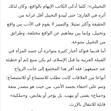
التخييلي»؛ كلما أذكى الكاتب الإيهام بالواقع، وكان لذلك
أثره في القارئ؛ حتى لَيبدوَ التخييل أقل غرابة من
الحقيقة وأكثر تمثيلا. والتمييز لا يقوم في الأدب بين واقع
وتخييل، وإنما بين مفاهيم عن الواقع مختلفة، وطرائق
من التخييل متنوعة.
أما قديما فتؤكد أخبار كثيرة متواترة أن جسد المرأة في
القبيلة العربية ما قبل الإسلام، لم يكن منبع إثم أو خطيئة
عند جميعهم؛ فقد أقر هذا المجتمع إلى جانب الزواج
أنواعا من العلاقات كانت تطلب للاستمتاع أو للاستبضاع؛
وتنم على احتفاء بجسد الأنثى، من حيث هو مصدر متعة
و«متاع» يقتنى أو ينهب، بل يؤجر أو يقايض، و«ملكية»
قابلة للانتقال بالإرث.