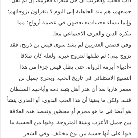
أدب الحب. والغريب أن جل شعراء العربية، إن لم نقل
جميعهم، هم منذ الجاهلية إلى اليوم لا يتغزلون بزوجاتهم؛
وإنما بنساء «حبيبات» بعضهن في عصمة أزواج؛ مما
ينكره الدين والعرف الاجتماعي معا.
وفي قصص العذريين لم يشذ سوى قيس بن ذريح، فقد
تزوج لبنى؛ ثم طلقها لتتزوج غيره. ولعله كان طلاقا
«أدبيا» أبرمه الرواة، حتى يظل قيس جزءا من هذا
النسيج الاستثنائي في تاريخ الحب. ويخرج جميل بن
معمر هاربا بعد أن هدر أهل بثينة دمه وأباحهم السلطان
قتله. ولكن ما يعنينا أن هذا الحب البدوي، أو العذري ينشأ
هو أيضا في ما هو محرم أو محظور ونقصد هذه العلاقة
بين جميل الأعزب وبثينة المتزوجة. وفيها من الحسية ما
فيها،على أنها حسية من نوع مختلف. وفي الشعر