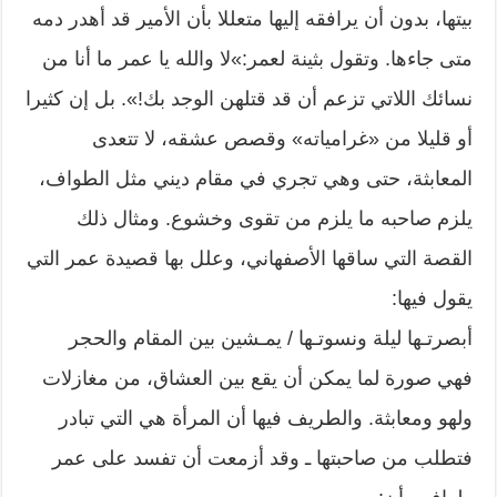
بيتها، بدون أن يرافقه إليها متعللا بأن الأمير قد أهدر دمه
متى جاءها. وتقول بثينة لعمر:»لا والله يا عمر ما أنا من
نسائك اللاتي تزعم أن قد قتلهن الوجد بك!». بل إن كثيرا
أو قليلا من «غرامياته» وقصص عشقه، لا تتعدى
المعابثة، حتى وهي تجري في مقام ديني مثل الطواف،
يلزم صاحبه ما يلزم من تقوى وخشوع. ومثال ذلك
القصة التي ساقها الأصفهاني، وعلل بها قصيدة عمر التي
يقول فيها:
أبصرتـها ليلة ونسوتـها / يمـشين بين المقام والحجر
فهي صورة لما يمكن أن يقع بين العشاق، من مغازلات
ولهو ومعابثة. والطريف فيها أن المرأة هي التي تبادر
فتطلب من صاحبتها ـ وقد أزمعت أن تفسد على عمر