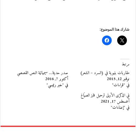
شارك هذا الموضوع:
مرتبط
مقاربات بنيوية في (السرد – الشعر)
صدر حديثا… سيميائية النص القصصي
نوفمبر 12, 2015
أكتوبر 7, 2016
في "قراءات"
في "خبر رئيسي"
في الذكرى الأولى لرحيل فايز الصيّاغ
أغسطس 17, 2021
في "إضاءات"