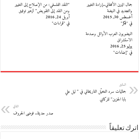
جمال الدين الأفغاني..إرادة التغيير
“النقد الفلسفي: من الإصلاح إلى التغيير
والتجديد في النهضة
ومن النقد إلى التقويض” لزهير توفيق
أغسطس 30, 2015
أبريل 24, 2016
في "فكر"
في "قراءات"
النهضويون العرب الأوائل وصدمة
الاستشراق
يوليو 25, 2016
في "إضاءات"
السابق
جماليات سرد التخيّل التاريخاني في ” ليل علي
بابا الحزين” للركابي
التالي
صدر حديثا.. فوضى الحروف
اترك تعليقاً