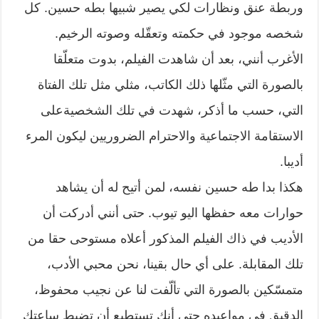
وربطة عنق ونظارات لكي يصير شبيها بطه حسين. كل
شخصه موجود في حكمته وتعقّله وصوته الرخيم.
الأغرب أنني، بعد أن شاهدت الفيلم، بدوت متعلّقا
بالصورة التي مثّلها ذلك الكاتب، مثلي مثل تلك الفتاة
التي، حسب ما أذكر، شهدت في تلك الشخصيةعلى
الاستقامة الاجتماعية والاحترام الضروريين ليكون المرء
أديبا.
هكذا بدا طه حسين نفسه، لمن أتيح له أن يشاهد
حوارات معه حفظها اليو تيوب. حتى أنني أدركت أن
الأديب في ذاك الفيلم المذكور أعلاه مستوحى حقا من
تلك المقابلة. على أي حال بقينا، نحن محبي الأدب،
متمسّكين بالصورة التي تألّفت لنا عن نجيب محفوظ،
الدقيق في مواعيده حتى أنك تستطيع أن تضبط ساعتك