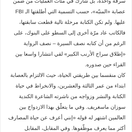
سرقة واحدة، بل شارك في مئات العمليات من ضمن
عصابة «المنبّه»، حسب التسمية التي أطلقتها الـ FBI
عليها. ولم تكن الكتابة مرحلة تالية قطعت سابقتها،
فالكاتب عاد مرّة أخرى إلى السطو على البنوك، على
الرغم من أن كتابه نصف السيرة – نصف الرواية
«إطلاق سراح الأرنب الكبير» لقي انتشارا واسعا بين
القراء حين صدوره.
كان منقسما بين طريقتي الحياة، حيث الالتزام بالعصابة
ابتداء من عمر الثالثة والعشرين، والانخراط في حياة
الكتابة والنشر وزواجه من ناشرته الشاعرة الكندية
سوزان ماسغريف. وفي ما يتعلّق بهذا الازدواج بين
العالمين اشتهر له قوله «إنني أعرف عن حياة المصارف
أكثر مما يعرف موظّفوها. وفي المقابل، المقابل