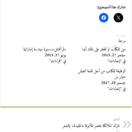
شارك هذا الموضوع:
مرتبط
مهن للكتّاب لم تخطر على بالك أبدا
«لم أفشل»..سيرة مهندسة إماراتية
سبتمبر 27, 2015
يونيو 17, 2015
في "إضاءات"
في "قراءات"
الوظيفة للكاتب من أجل لقمة العيش
خيار مر
ديسمبر 20, 2017
في "إضاءات"
السابق
نازك الملائكة تنتصر للأنوثة «المقيدة» بالشعر