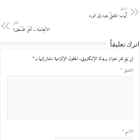
السابق
أيّوب الجليليّ يعود إلى الورد
التالي
الانْتِفاضَة .. أهْلَ فلَسْطين!
اترك تعليقاً
لن يتم نشر عنوان بريدك الإلكتروني.
الحقول الإلزامية مشار إليها بـ
*
التعليق
*
الاسم
*