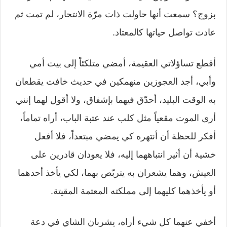
بزوج؟ سمعت أنها حاولت ذات مرّة الانتحار، لم تمت ثم
عادت تواصل حياتها كالمعتاد.
أقطع تساؤلاتي العقيمة، أمضي متلكئاً إلى بيت أمي
وأبي، أجد العجوزين منهمكين في حديث خافت يقطعان
به الوقت البليد، أحدّق فيهما بإشفاق، ولا أقول لهما إنني
أرى الموت مقعياً مثل كلب عند عتبة الباب، أراه تماماً،
أفكر للحظة أن أنتهره كي يمضي مبتعداً، فلا أفعل
خشية أن أثير انتباههما إليه، فلا يعودان قادرين على
العيش، وهما يشعران به يتربّص بهما، لكي يأخذ أحدهما
أو يأخذهما كليهما إلى مملكته المعتمة المقيتة.
أخفي عنهما كل شيء أراه، يشربان الشاي في دعة