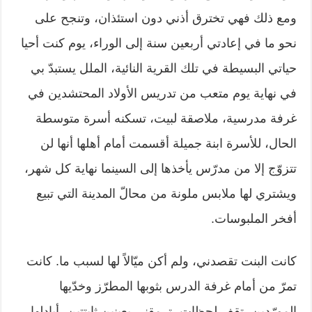
ومع ذلك فهي تخترق أذني دون استئذان، وتنجح على
نحو ما في إعادتي أربعين سنة إلى الوراء، يوم كنت أحيا
حياتي البسيطة في تلك القرية النائية، الملل يستبدّ بي
في نهاية يوم متعب من تدريس الأولاد المحتشدين في
غرفة مدرسية، ملاصقة لبيت، تسكنه أسرة متوسطة
الحال، للأسرة ابنة جميلة أقسمت أمام أهلها أنها لن
تتزوّج إلا من مدرّس يأخذها إلى السينما نهاية كل شهر،
ويشتري لها ملابس ملونة من محالّ المدينة التي تبيع
أفخر الملبوسات.
كانت البنت تقصدني، ولم أكن ميّالاً لها لسبب ما. كانت
تمرّ من أمام غرفة الدرس بثوبها المطرّز وخدّيها
المورّدين، تقف لحظات، ترمقني بعينين ثابتتين، أبادلها