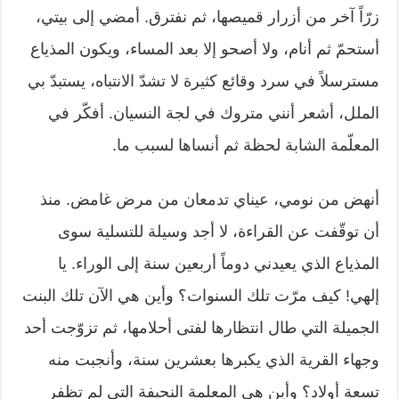
زرّاً آخر من أزرار قميصها، ثم نفترق. أمضي إلى بيتي،
أستحمّ ثم أنام، ولا أصحو إلا بعد المساء، ويكون المذياع
مسترسلاً في سرد وقائع كثيرة لا تشدّ الانتباه، يستبدّ بي
الملل، أشعر أنني متروك في لجة النسيان. أفكّر في
المعلّمة الشابة لحظة ثم أنساها لسبب ما.
أنهض من نومي، عيناي تدمعان من مرض غامض. منذ
أن توقّفت عن القراءة، لا أجد وسيلة للتسلية سوى
المذياع الذي يعيدني دوماً أربعين سنة إلى الوراء. يا
إلهي! كيف مرّت تلك السنوات؟ وأين هي الآن تلك البنت
الجميلة التي طال انتظارها لفتى أحلامها، ثم تزوّجت أحد
وجهاء القرية الذي يكبرها بعشرين سنة، وأنجبت منه
تسعة أولاد؟ وأين هي المعلمة النحيفة التي لم تظفر