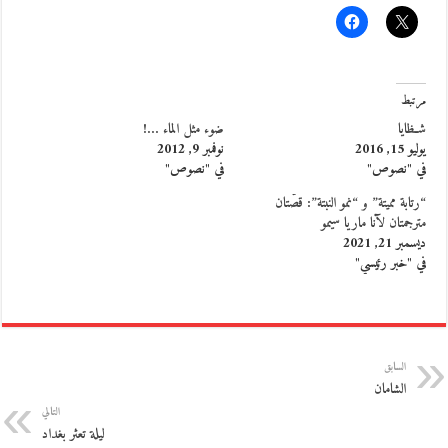
مرتبط
شـظايا
ضوء مثل الماء …!
يوليو 15, 2016
نوفمبر 9, 2012
في "نصوص"
في "نصوص"
“رتابة مميتة” و “نمو النبتة”: قصّتان
مترجمتان لآنا ماريا سيمو
ديسمبر 21, 2021
في "خبر رئيسي"
السابق
الشامان
التالي
ليلة تعثر بغداد