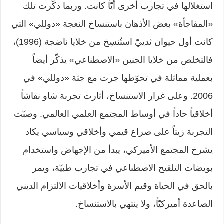
استغلالها في تجارب أخرى أيّاً كانت. وربما ذكّرت تلك
«المفاجأة» بعض الأذهان باستنساخ النعجة «دوللي» التي
كانت أول حيوان ثدييّ استُنسِخ من خلايا ناضجة (1996)،
فالتخلص من خلايا الجنين «الاصطناعي» يذكّر أيضاً
بعملية مماثلة في تحوّطها جرت مع جثة «دوللي» في
2006. وعلى غرار الاستنساخ، أثارت تجربة شاو نقاشاً
أخلاقياً حاداً في أوساط المجتمع العلمي العالمي. وصبّت
التجربة زيتاً على صراع قيمي وأخلاقي وسياسي يكاد
يشرخ المجتمع الأميركي، يبدأ من الإجهاض واستخدام
بويضات التلقيح الاصطناعي في تجارب طبيّة، ويمر
بالحق في الحياة وقيم الأسرة وأخلاقيات الالتزام الديني
الصاعدة أميركيّاً، ولا ينتهي بالاستنساخ.
_________