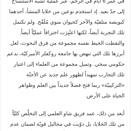
في عمر 6 أيام في الرحم، عبر عملية تشبه الاستنساخ
إلى حدّ بعيد. إذ استخدم نوعين من خلايا المنشأ، أحدهما
كبويضة متلقيّة والآخر كحيوان منوي مُلَقّح. ولم تكتمل
تلك التجربة أيضاً، لكنها اعتُبِرَت اختراقاً عمليّاً أيضاً.
والتقطت الخيط نفسه مجموعة من فرق البحوث، لعل
أبرزها تلك التي تنهض بها جامعة روكفلر الأميركيّة، بدعم
حكومي سخي. وتميل مجموعة من العلماء إلى اعتبار
تلك التجارب تمهيداً لظهور علم جديد عن الأجنّة
«التركيبيّة» ربما فتح فصلاً جديداً بين العلم وظواهر
الحياة على الأرض.
أبعد من ذلك، عمد فريق شاو العلمي إلى التخلّص كليّاً
من تلك الخلايا، بل ذوّبت في محاليل قويّة لضمان عدم