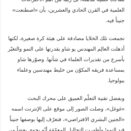
العلمية في القرن الحادي والعشرين، بأن «اصطنعت»
جنيناً فيه.
تجمعت تلك الخلايا مصادفة على هيئة كرة صغيرة، لكنها
أذهلت العالِم المهندس يو شاو بقدرتها على النمو والتغيّر
بأسرع من تقديرات العلماء في شأنها. وصوّرها شاو
بمساعدة فريقه المكوّن من خليط مهندسين وعلماء
بيولوجيا.
وبفضل تقنية التعلّم العميق على محرك البحث
«غوغل»، وصلت الصور إلى موقع على الإنترنت اسمه
«الجنين البشري الافتراضي»، فتعرّف إليها بوصفها جنيناً
قيد النمو! وأظهرت التحاليل المعمّقة أنّه يحوي بعضاً من