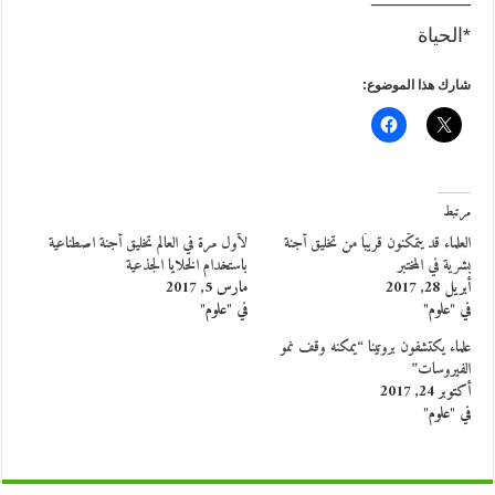
*الحياة
شارك هذا الموضوع:
مرتبط
العلماء قد يتمكَّنون قريبًا من تخليق أجنة
لأول مرة في العالم تخليق أجنة اصطناعية
بشرية في المختبر
باستخدام الخلايا الجذعية
أبريل 28, 2017
مارس 5, 2017
في "علوم"
في "علوم"
علماء يكتشفون بروتينا “يمكنه وقف نمو
الفيروسات”
أكتوبر 24, 2017
في "علوم"