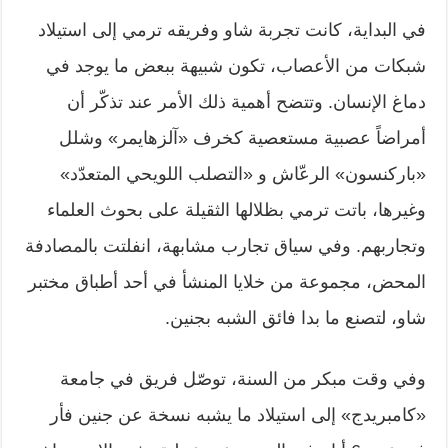
في البداية، كانت تجربة شاو وفريقه ترمي إلى استيلاد
شبكات من الأعصاب، تكون شبيهة ببعض ما يوجد في
دماغ الإنسان. وتتضح أهمية ذلك الأمر عند تذكّر أن
أمراضاً عصبية مستعصية كخرف «آلزهايمر» وشلل
«باركنسون» الرعّاش و «التصلب اللويحي المتعدّد»
وغيرها، باتت ترمي بظلالها الثقيلة على بحوث العلماء
وتجاربهم. وفي سياق تجارب مشابهة، انفلتت بالمصادفة
المحض، مجموعة من خلايا المنشأ في أحد أطباق مختبر
شاو، لتصنع ما بدا فائق الشبه بجنين.
وفي وقت مبكر من السنة، توصّل فريق في جامعة
«كامبريدج» إلى استيلاد ما يشبه نسخة عن جنين فأر