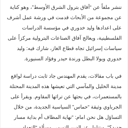
ننشر ملفاً عن “آفاق بترول الشرق الأوسط”، وهو كناية
عن مجموعة من الأبحاث قدمت في ورشة عمل أشرف
على اعدادها وليد خدوري في مؤسسة الدراسات
الفلسطينية، ويعالج آفاق الصناعات البترولية مركزاً على
سياسات إسرائيل تجاه قطاع الغاز، شارك فيه: وليد
خدوري ويولا البطل ورندة حيدر وفؤاد السنيورة.
في باب مقالات، يقدم المهندس جاد ثابت دراسة لواقع
مدينة الخليل والمآسي التي تعيشها هذه المدينة المحتلة
بالمستعمرات، في بحثها عن تراثها المقاوم. ويقرأ على
الجرباوي وثيقة “حماس” السياسية الجديدة، من خلال
التساؤل هل نحن امام: “نهاية المطاف أم بداية مسار
جديد؟”. ويتناول عز الدين التميمي مسألة “التعداد