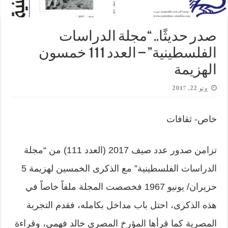
صدر حديثًا.. “مجلة الدراسات
الفلسطينية” – العدد 111 خمسون
الهزيمة
يونيو 22, 2017
خاص- ثقافات
تزامن صدور عدد صيف 2017 (العدد 111) من “مجلة
الدراسات الفلسطينية” مع الذكرى الخمسين لهزيمة 5
حزيران/ يونيو 1967 فخصصت المجلة ملفاً خاصاً في
هذه الذكرى، احتل باب مداخل بكامله، فقدم التجربة
المصرية كما قرأها المؤرخ المصري خالد فهمي، وقراءة