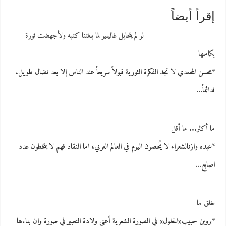
إقرأ أيضاً
لو لم يتحايل غاليليو لما بلغتنا كتبه ولأجهضت ثورة
بكاملها
*محسن المحمدي لا تجد الفكرة الثورية قبولاً سريعاً عند الناس إلا بعد نضال طويل.
فدائماً…
ما أكثر... ما أقل
*عبده وازنالشعراء لا يُحصون اليوم في العالم العربي، اما النقاد فهم لا يتخطون عدد
اصابع…
خلق ما
*بروين حبيب«الحلول» في الصورة الشعرية أعني ولادة التعبير في صورة وان بناءها