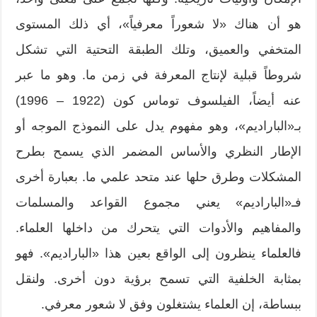
هو أن هناك «لا شعوراً معرفياً»، أي ذلك المستوى
المتخفي والعميق، وتلك الطبقة التحتية التي تشكل
شروطاً قبلية لإنتاج المعرفة في زمن ما. وهو ما عبر
عنه أيضاً، الفيلسوف توماس كون (1922 – 1996)
بـ«الباراديم»، وهو مفهوم يدل على النموذج الموجه أو
الإطار النظري والأساس المضمر الذي يسمح بطرح
المشكلات وطرق حلها عند متحد علمي ما. بعبارة أخرى
فـ«الباراديم» يعني مجموع القواعد والمسلمات
والمفاهيم والأدوات التي يتحرك من داخلها العلماء.
فالعلماء ينظرون إلى الواقع بعين هذا «الباراديم». فهو
بمثابة الخلفية التي تسمح برؤية دون أخرى. ولنقل
ببساطة، إن العلماء يشتغلون وفق لا شعور معرفي.