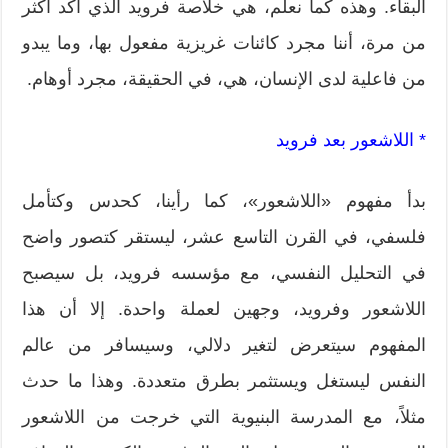
البقاء. وهذه كما نعلم، هي خلاصة فرويد الذي أكد أكثر
من مرة، أننا مجرد كائنات غريزية مفعول بها، وما يبدو
من فاعلية لدى الإنسان، هي، في الحقيقة، مجرد أوهام.
* اللاشعور بعد فرويد
بدأ مفهوم «اللاشعور»، كما رأينا، كحدس وكتأمل
فلسفي، في القرن التاسع عشر، ليستقر كتصور واضح
في التحليل النفسي، مع مؤسسه فرويد، بل سيصبح
اللاشعور وفرويد، وجهين لعملة واحدة. إلا أن هذا
المفهوم سيتعرض لتغير دلالي، وسيسافر من عالم
النفس ليستغل ويستثمر بطرق متعددة. وهذا ما حدث
مثلاً، مع المدرسة البنيوية التي خرجت من اللاشعور