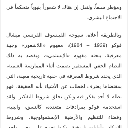
ومؤطر سلفاً. ولنقل إن هناك لا شعوراً بنيوياً متحكماً في
الاجتماع البشري.
وبالطريقة أعلاه، سيوجه الفيلسوف الفرنسي ميشال
فوكو (1929 – 1984)، مفهوم «اللاشعور» وجهة
معرفية، بنحته مفهوم «الإبستمي»، ويقصد به ذلك
النظام الخفي المستثمر بصمت أثناء الممارسة العلمية،
الذي يحدد شروط المعرفة في حقبة تاريخية معينة، التي
بمقتضاها يعترف لخطاب عن الأشياء بأنه الحقيقة، فهو
نظام لا أحد يفكر فيه ولكن يخلق شروط التفكير. ولقد
استخدمه فوكو بمرادفات متعددة، كالنسق، والبنية،
وفضاء للتنظيم والأرضية الإبستمولوجية، وشروط
الإمكان وأوليات تاريخية. وكلها تجمع على معنى واحد،