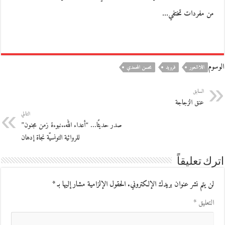
من مفردات تختفي…
الوسوم
اللاشعور
فرويد
محسن المحمدي
السابق
عنق الزجاجة
التالي
صدر حديثًا… “أعداء الله..نبوءة زمن مجنون”
للروائية التونسيّة نجاة إدهان
اترك تعليقاً
لن يتم نشر عنوان بريدك الإلكتروني.
الحقول الإلزامية مشار إليها بـ
*
التعليق
*