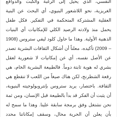
النفسي، الذي يحيل إلى الرغبة والكبت والدوافع
الغريزية، نحو اللاشعور البنيوي، أي البحث عن البنية
العقلية المشتركة المتحكمة في التفكير. فكل طفل
يحمل منذ ولادته الرصيد الكلي للإمكانيات أي البنيات
الذهنية الأولية. وهذا ما حاول كلود ليفي ستروس (1908
– 2009) تأكيده، معلناً أن أشكال الثقافات البشرية تصدر
عن الأصل نفسه، أي عن إمكانيات لا شعورية لعقل
بشري له هوية ثابتة دوماً. فالطبيعة البشرية الخام، هي
رقعة الشطرنج، لكن هناك صيغاً من اللعب لا تنقطع هي
الثقافة. باختصار، يريد ستروس بإنتروبولوجيته البنيوية،
أن يثبت أن الفكر قد بدأ بالطبيعة قبل الإنسان، ومن ثمة
نحن نشتغل وفق برمجة سابقة علينا. وهذا ما سمح له
بأن يعلن أن الحرية محال، وسقف إمكاناتنا محدد