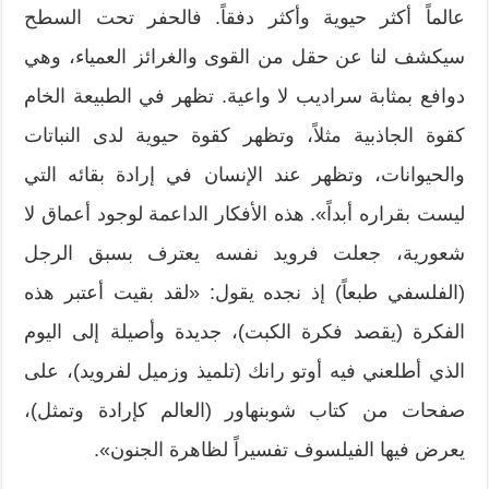
عالماً أكثر حيوية وأكثر دفقاً. فالحفر تحت السطح
سيكشف لنا عن حقل من القوى والغرائز العمياء، وهي
دوافع بمثابة سراديب لا واعية. تظهر في الطبيعة الخام
كقوة الجاذبية مثلاً، وتظهر كقوة حيوية لدى النباتات
والحيوانات، وتظهر عند الإنسان في إرادة بقائه التي
ليست بقراره أبداً». هذه الأفكار الداعمة لوجود أعماق لا
شعورية، جعلت فرويد نفسه يعترف بسبق الرجل
(الفلسفي طبعاً) إذ نجده يقول: «لقد بقيت أعتبر هذه
الفكرة (يقصد فكرة الكبت)، جديدة وأصيلة إلى اليوم
الذي أطلعني فيه أوتو رانك (تلميذ وزميل لفرويد)، على
صفحات من كتاب شوبنهاور (العالم كإرادة وتمثل)،
يعرض فيها الفيلسوف تفسيراً لظاهرة الجنون».