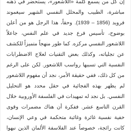
إن كل من يسمع كلمة «اللاشعور»، يستحضر في ذهنه
مباشرة، الطبيب والمحلل النفسي الشهير سيغموند
فرويد (1856 – 1939). وحقاً، هذا الرجل هو من أعلن
بوضوح، تأسيس فرع جديد في علم النفس، جاعلاً
اللاشعور النفسي مركزه. كما طور منهجاً متميزاً للكشف
عن تجلياته، وكذلك بعض التقنيات لعلاج الاضطرابات
النفسية التي تسببها رواسب اللاشعور. لكن على الرغم
من كل ذلك، ففي حقيقة الأمر، نجد أن مفهوم اللاشعور
لم يظهر بهذه الفجائية في حقل محدد هو التحليل
النفسي. بل نجد له تمهيدات في الفلسفة الأوروبية خلال
القرن التاسع عشر. ففكرة أن هناك مضمرات وقوى
خفية نفسية غائرة وغائبة متحكمة في وعي الإنسان،
كانت رائجة، خصوصاً عند الفلاسفة الألمان الذين نبهوا