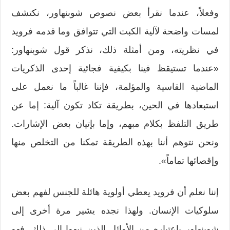
وفعلاً، عندما نقرأ بعض نصوص شوبنهاور، نكتشف
لمسات واضحة لآلية الكبت التي تتوافق وما قدمه فرويد
في نظريته، ومن أمثلة ذلك، نذكر قول شوبنهاور:
«عندما تستيقظ فينا بكيفية فجائية إحدى الذكريات
الماضية القاسية والمؤلمة، فإننا غالباً ما نعمل على
استبعادها في الحين، بطريقة تكاد تكون آلية: إما عن
طريق التلفظ بكلام مبهم، وإما بإتيان بعض الإشارات.
ونحن نتوهم أننا بهذه الطريقة تمكنا من التخلص منها
وإقصائها تماماً».
إننا نعلم أن فرويد يعطي أولوية هائلة للجنس لفهم بعض
سلوكيات الإنسان. ولهذا نجده يشير مرة أخرى إلى
شوبنهاور باعتباره من الأوائل الذين نبهوا إلى ذلك. فهو