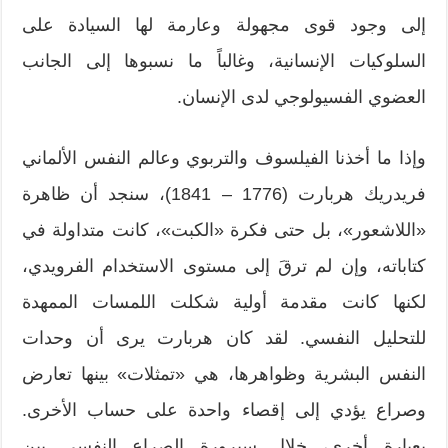
إلى وجود قوى مجهولة وعارمة لها السيادة على
السلوكيات الإنسانية، وغالباً ما نسبوها إلى الجانب
العضوي الفسيولوجي لدى الإنسان.
وإذا ما أخذنا الفيلسوف والتربوي وعالم النفس الألماني
فريدريك هربارت (1776 – 1841)، سنجد أن ظاهرة
«اللاشعور»، بل حتى فكرة «الكبت»، كانت متداولة في
كتاباته، وإن لم ترقَ إلى مستوى الاستخدام الفرويدي،
لكنها كانت مقدمة أولية شكلت اللمسات الممهدة
للتحليل النفسي. لقد كان هربارت يرى أن وحدات
النفس البشرية وظواهرها، هي «تمثلات» بينها تعارض
وصراع يؤدي إلى إقصاء واحدة على حساب الأخرى.
بعبارة أخرى، خلال سيرورة الصراع النفسي بين