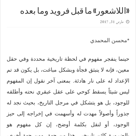
«اللاشعور» ما قبل فرويد وما بعده
مارس 31, 2017
*
محسن المحمدي
حينما ينفجر مفهوم في لحظة تاريخية محددة وفي حقل
معين، فإنه لا ينبثق فجأة وبشكل مباغت، بل يكون قد تم
الإعداد له على نار هادئة. بمعنى آخر نقول إن المفهوم
ليس شيئاً يسقط كوحي على عقل عبقري نحته وأطلقه
للوجود، بل هو يتشكل في مرجل التاريخ، بحيث نجد له
جذوراً وأصولاً مهدت له وأسهمت في إخراجه إلى حيز
الوجود، أو لنقل بكلمة أوضح، إن كل مفهوم هو
بالضرورة كائن تاريخي. هذا من جهة، ومن جهة أخرى،