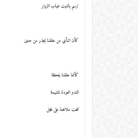
ترسم بالنبت غياب الزوار
كأن النأي من خلقنا بجذر من حنين
كأنما خلقنا بلحظة
تشدو العودة لمشيمة
تنحت ملامحنا على عجل