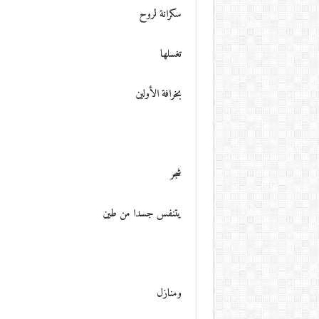
سكرانة لروح
تغسلها
بخرافة الأولين
شجر
يتنفس جسدا من طين
ومنازل