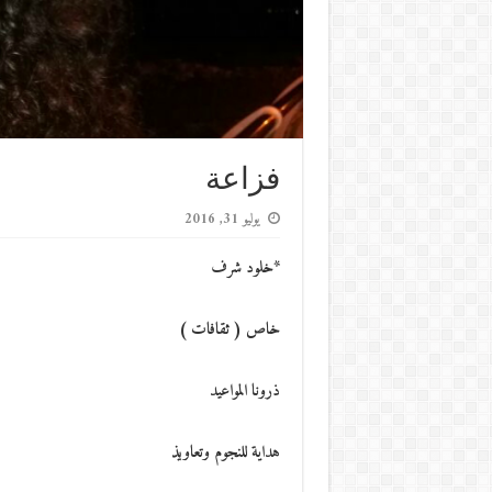
فزاعة
يوليو 31, 2016
*خلود شرف
خاص ( ثقافات )
ذرونا المواعيد
هداية للنجوم وتعاويذ