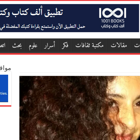
ات
مقالات
مكتبة ثقافات
فكر
أسرار
علوم
بحث
اتص
مواق