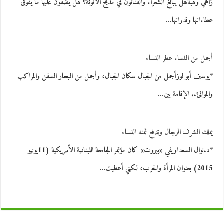
زاهي وهبةهل يبالغ الشعراء والفنانون في مديح الأنوثة؟ هل يضفون عليها ما يفوق
عطاءاتها وقدراتها…
أجمل من النساء عطر النساء
*يوسف أبو لوزأجمل من الجبال سكان الجبال، وأجمل من البحار السفن والمراكب
والموانئ.. الإقامة بين…
يملك الشرف الرجال وتدفع ثمنه النساء
*د.نوال السعداويفي «بيروت» كان مؤتمر الجامعة اللبنانية الأمريكية (11يونيو
2015) بعنوان المرأة والحرب، لكني أعطيت…