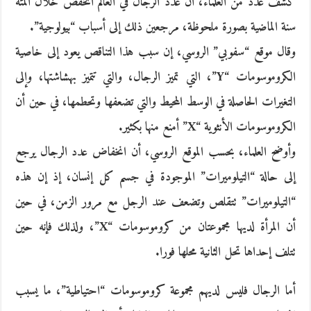
كشف عدد من العلماء، أن عدد الرجال في العالم انخفض خلال المئة
سنة الماضية بصورة ملحوظة، مرجعين ذلك إلى أسباب “بيولوجية”.
وقال موقع “سفوبي” الروسي، إن سبب هذا التناقص يعود إلى خاصية
الكروموسومات “Y”، التي تميز الرجال، والتي تتميز بهشاشتها، وإلى
التغيرات الحاصلة في الوسط المحيط والتي تضعفها وتحطمها، في حين أن
الكروموسومات الأنثوية “X” أمنع منها بكثير.
وأوضح العلماء، بحسب الموقع الروسي، أن انخفاض عدد الرجال يرجع
إلى حالة “التيلوميرات” الموجودة في جسم كل إنسان، إذ إن هذه
“التيلوميرات” تتقلص وتضعف عند الرجل مع مرور الزمن، في حين
أن المرأة لديها مجموعتان من كروموسومات “X”، ولذلك فإنه حين
تتلف إحداها تحل الثانية محلها فورا.
أما الرجال فليس لديهم مجموعة كروموسومات “احتياطية”، ما يسبب