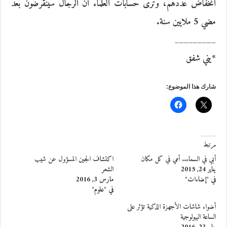
انخفاض عددهم، وترى حسابات العلماء أن الرجال سينقرضون بعد
مضي 5 ملايين سنة.
_________
*يني شفق
شارك هذا الموضوع:
مرتبط
أبي في السماء.. أمي في كل مكان
اكتشاف الجين المسؤول عن شيب
يناير 24, 2015
الشعر
في "إضاءات"
مارس 3, 2016
في "علوم"
أضواء شاشات الأجهزة الذكية تؤثر على
الساعة البيولوجية