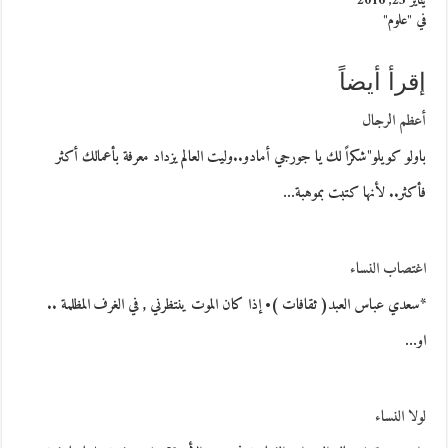
يناير 23, 2016
في "علوم"
إقرأ أيضاً
أعظم الرجال
باولو كويلو"شكراً لك يا جورجي أمادو..وليت العالم يزداد معرفة بأعمالك أكثر
فأكثر.. لأنها كتبت بموهبة…
اغتصاب النساء
*سعدي عباس العبد( ثقافات )• إذا كان الموت ينتظرني , في الغرف المظلمة ..
او…
لولا النساء