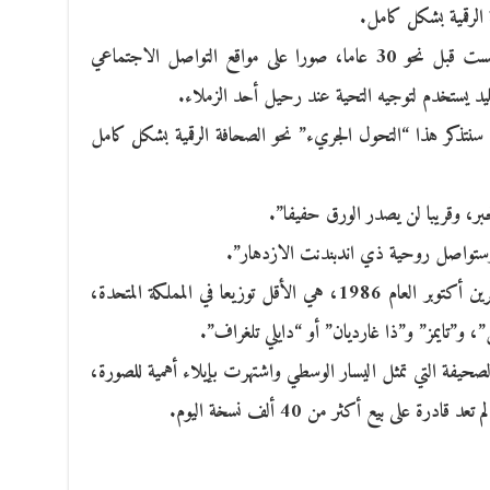
 الرقمية بشكل كامل.
ونشر صحفيون من “ذي إندبندنت” التي تأسست قبل نحو 30 عاما، صورا على مواقع التواصل الاجتماعي
يد يستخدم لتوجيه التحية عند رحيل أحد الزملاء.
 سنتذكر هذا “التحول الجريء” نحو الصحافة الرقمية بشكل كامل
ر، وقريبا لن يصدر الورق حفيفا”.
ستواصل روحية ذي اندبندنت الازدهار”.
وصحيفة “ذي اندبندنت” التي تأسست في تشرين أكتوبر العام 1986، هي الأقل توزيعا في المملكة المتحدة،
”تايمز” و”ذا غارديان” أو “دايلي تلغراف”.
19، بلغت مبيعات الصحيفة التي تمثل اليسار الوسطي واشتهرت بإيلاء أهمية للصورة،