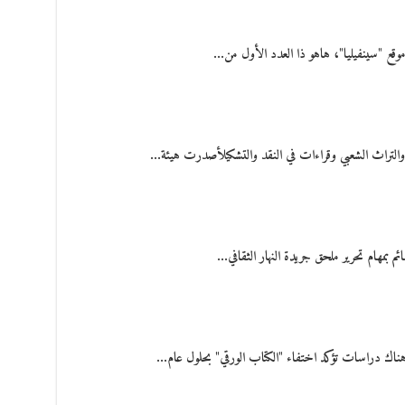
وقع "سينفيليا"، هاهو ذا العدد الأول من…
التراث الشعبي وقراءات في النقد والتشكيلأصدرت هيئة…
ئم بمهام تحرير ملحق جريدة النهار الثقافي…
ّ هناك دراسات تؤكد اختفاء "الكتاب الورقي" بحلول عام…