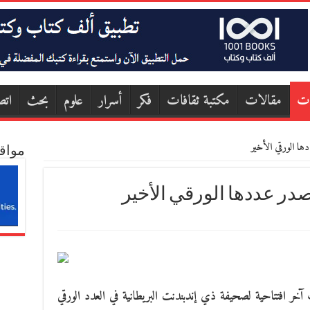
ات
مقالات
مكتبة ثقافات
فكر
أسرار
علوم
بحث
اتص
ا الورقي الأخير
مواق
در عددها الورقي الأخير
ر افتتاحية لصحيفة ذي إندبندنت البريطانية في العدد الورقي