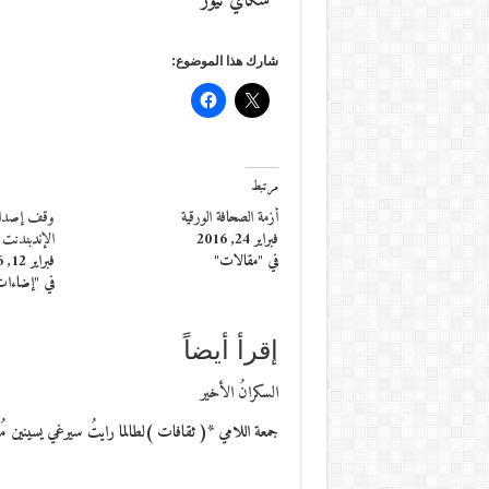
*سكاي نيوز
شارك هذا الموضوع:
مرتبط
أزمة الصحافة الورقية
وقف إصدار 
فبراير 24, 2016
الإندبندنت ا
في "مقالات"
فبراير 12, 2016
في "إضاءا
إقرأ أيضاً
السكرانُ الأخير
جمعة اللامي *( ثقافات )لطالما رايتُ سيرغي يسينين مُت