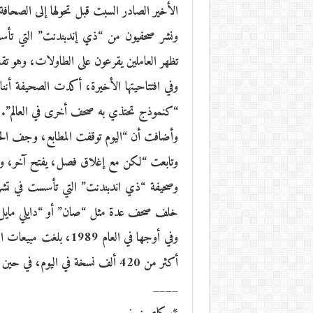
الأخير الصادر السبت قبل تحولها إلى الصحافة
تظهر العاملين يقرعون على الطاولات، وهو تقل
وفي افتتاحيتها الأخيرة، أكدت الصحيفة أننا
“كنموذج تحتذي به صحف أخرى في العالم”.
وأضافت أن “اليوم توقفت المطابع، وجف الحب
وتابعت “لكن مع إغلاق فصل، يفتح آخر، و
خلف صحف عدة مثل “صان” أو “دايلي مايل”، و
وفي أوجها في العام 89
أكثر من 420 ألف نسخة في اليوم، في حين لم تعد قادرة على بيع أكثر من 40 ألف نسخة اليوم.
____