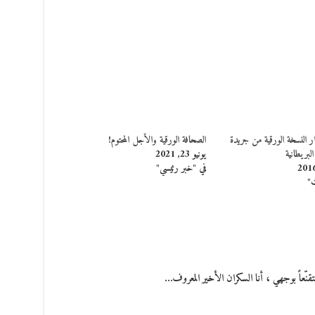
النسخة الورقية من جريدة
الصحافة الورقية والأجل المحتوم!
لبريطانية
يونيو 23, 2021
في "خبر رئيسي"
ت"
قنّعاً بوجهي ، أنا السكران الأخير المعروف…