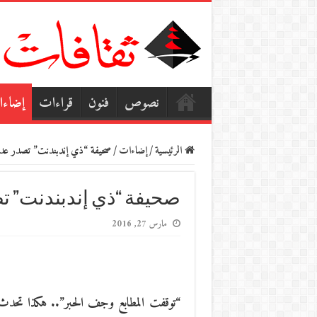
نصوص
فنون
قراءات
إضاء
الرئيسية
/
إضاءات
/
صحيفة “ذي إندبندنت” تصدر عدده
صحيفة “ذي إندبندنت” تص
مارس 27, 2016
“توقفت المطابع وجف الحبر”.. هكذا تحدث آخ