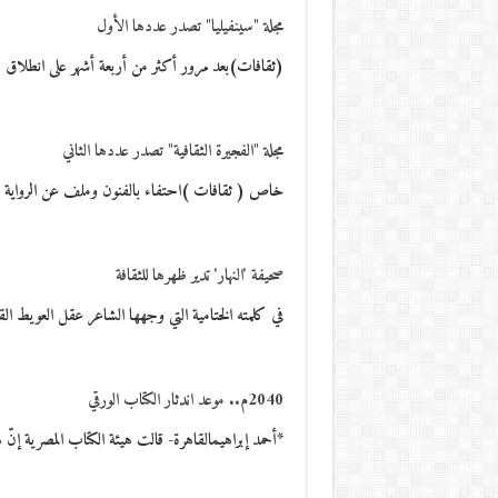
مجلة "سينفيليا" تصدر عددها الأول
(ثقافات)بعد مرور أكثر من أربعة أشهر على انطلاق م
مجلة "الفجيرة الثقافية" تصدر عددها الثاني
خاص ( ثقافات )احتفاء بالفنون وملف عن الرواية و
صحيفة 'النهار' تدير ظهرها للثقافة
في كلمته الختامية التي وجهها الشاعر عقل العويط القا
2040م.. موعد اندثار الكتاب الورقي
*أحمد إبراهيمالقاهرة- قالت هيئة الكتاب المصرية إن