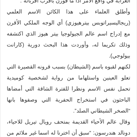
الغرابة في واقع الامر اذا ما قورن بأقرب أقربائه”.
وأطلق العلماء على هذا الكائن الاسم العلمي
(ريجاليسيراتوبس بيترهيوزي) أي الوجه الملكي الأقرن
مع إدراج اسم عالم الجيولوجيا بيتر هيوز الذي اكتشفه
وذلك تكريما له، وأوردت هذا البحث دورية (كارانت
بيولوجي).
لكنهم لقبوه باسم (الشيطان) بسبب قرونه القصيرة التي
تعلو العينين واستلهاما من رواية لشخصية كوميدية
تحمل نفس الاسم ونظرا للفترة الشاقة التي أمضاها
الباحثون في استخراج الحفرية التي وصفوها بانها
“الصخر الشيطاني الصلد”.
وقال عالم الأحياء القديمة بمتحف رويال تيريل للاحياء،
دونالد هندرسون: “سبق أن اخترنا له اسما غير ملائم من