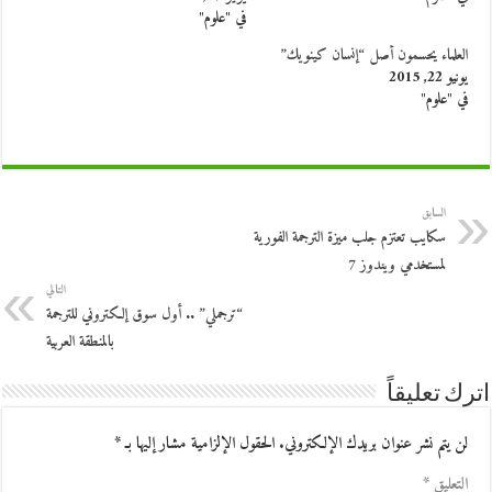
في "علوم"
العلماء يحسمون أصل “إنسان كينويك”
يونيو 22, 2015
في "علوم"
السابق
سكايب تعتزم جلب ميزة الترجمة الفورية
لمستخدمي ويندوز 7
التالي
“ترجملي” .. أول سوق إلكتروني للترجمة
بالمنطقة العربية
اترك تعليقاً
لن يتم نشر عنوان بريدك الإلكتروني.
الحقول الإلزامية مشار إليها بـ
*
التعليق
*