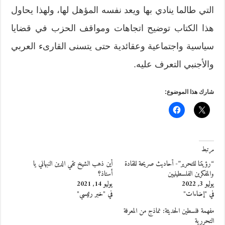
التي طالما ينادي بها ويعد نفسه المؤهل لها، ولهذا يحاول
هذا الكتاب توضيح اتجاهات ومواقف الحزب في قضايا
سياسية واجتماعية وعقائدية حتى يتسنى القارىء العربي
والأجنبي التعرف عليه.
شارك هذا الموضوع:
مرتبط
“رؤيتنا للتحرير”- أحاديث صريحة للقادة
أين ذهب الشيخ تقي الدين النبهاني يا
والمفكرين الفلسطينيين
أستاذ؟
يوليو 3, 2022
يوليو 14, 2021
في "إضاءات"
في "خبر رئيسي"
مفهمة فلسطين الحديثة: نماذج من المعرفة
التحررية