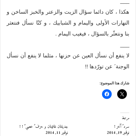
___
هكذا ، كان دائما سؤال الزيت والزعتر والخبز الساخن و
النهارات الأولى واليمام و الشبابيك ، و كنّا نسأل فنتعثر
بنا ونتعثّر بالسؤال ، فيغيب اليمام .
___
لا ينفع أن نسأل العين عن حزنها ، مثلما لا ينفع أن نسأل
الوجنة َ عن تورّدها !!
شارك هذا الموضوع:
مرتبط
سرد ٌ آخر !
جديلتان غافيتان و حرف ٌ عصي ّ ! !
نوفمبر 19, 2014
نوفمبر 11, 2014