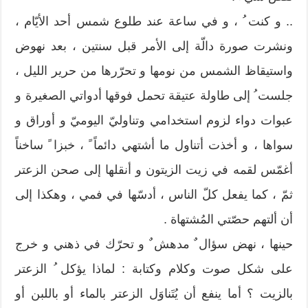
.. و كنت ُ ، و في ساعة عند طلوع شمس أحد الأيّام ،
ونشرت صورة دالّة إلى الأمر قبل سنتين ، بعد نهوض
واستيقاظ الشمس من نومها و تحرّرها من حرير الليل ،
جلست ُ إلى طاولة عتيقة تحمل فوقها أدواتي الصغيرة و
عبوات دواء لزوم استخدامي وتناوليّ اليوميّ و أوراق و
سواها ، و أخذت أتناول ما أشتهي دائماً ً ، خبزا ً ساخناً
أغمّس لقمه في زيت الزيتون و أنقلها إلى صحن الزعتر
ثمّ ، كما يفعل كلّ الناس ، أدسّها في فمي ، وهكذا إلى
أن ألتهم حصّتي المُشتهاة .
حينها ، نهض سؤال ٌ مدهش ٌ و تحرّك في ذهني و خرج
على شكل صوت وكلام وكتابة : لماذا يؤكل ُ الزعتر
بالزيت ؟ أما ينفع أن يُتَناوَل الزعتر بالماء أو باللبن أو