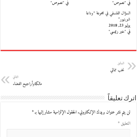
في "نصوص"
في "نصوص"
السؤال الفلسفي في مجموعة “وداعا
شوبنهور”
يوليو 23, 2018
في "خبر رئيسي"
السابق
نخب مماتي
التالي
مالكةوأراجيح الفضاء
اترك تعليقاً
لن يتم نشر عنوان بريدك الإلكتروني.
الحقول الإلزامية مشار إليها بـ
*
التعليق
*