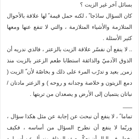
بسائل آخر غير الزيت ؟
كان السؤال ساذَجا ً ، لكنه حمل قيمة ً لها علاقة بالأحوال
المتلازمة والأشياء المتلازمة ، والتي لا تنفع عنها ومعها
كثير الأسئلة .
.. لا ينفع أن نفسّر علاقة الزيت بالزعتر ، فالذي ندريه أن
الذوق الآدميّ والذائقة استطابا طعم الزعتر بالزيت منذ
زمن ٍ بعيد و تدرّب المرء على ذلك و بخاصّة لأن ّ الزيت (
دمع الزيتون و خلاصة وجدانه و روحه ) و الزعتر مادتان /
نباتان ينتميان إلى الأرض و يصعدان من تربتها .
___
تماما ً ، لا ينفع أن نبحث عن إجابة عن مثل هكذا سؤال ،
وربّما لا ينفع أن نطرح السؤال من أساسه ، فكيف
يخطر في البال أن نعكّر صفو المذاق ونسأل عن أسراره