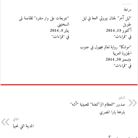
مرتبط
“ليل آخر” لحنان بيروتي شمعة في ليل
“تنويعات على وتر منفرد” للقاصة لمى
طويل
السخنيني
أكتوبر 15, 2014
يناير 5, 2014
في "قراءات"
في "قراءات"
“موشكا” رواية لعالم مجهول في جنوب
الجزيرة العربية
ديسمبر 30, 2014
في "قراءات"
السابق
صدور “العظام الراكضة” للصينية “آشه”
بترجمة يارا المصري
التالي
المدينة التي نحبها