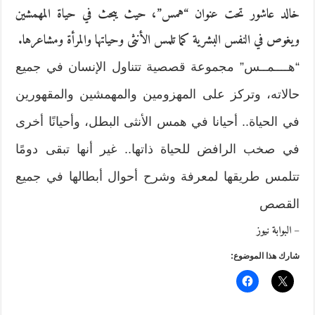
خالد عاشور تحت عنوان “همس”، حيث يبحث في حياة المهمشين
ويغوص في النفس البشرية كما تلمس الأنثى وحياتها والمرأة ومشاعرها.
“هــــمــس” مجموعة قصصية تتناول الإنسان في جميع
حالاته، وتركز على المهزومين والمهمشين والمقهورين
في الحياة.. أحيانا في همس الأنثى البطل، وأحيانًا أخرى
في صخب الرافض للحياة ذاتها.. غير أنها تبقى دومًا
تتلمس طريقها لمعرفة وشرح أحوال أبطالها في جميع
القصص
– البوابة نيوز
شارك هذا الموضوع: