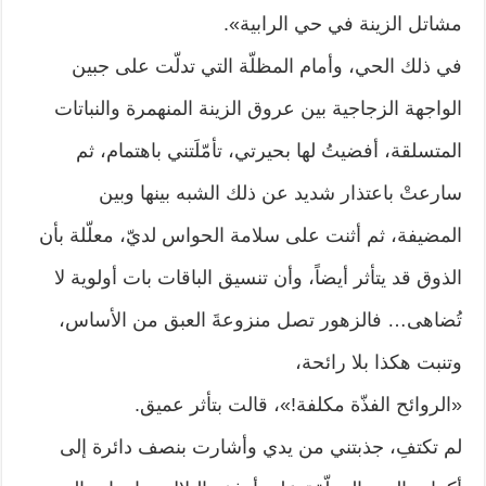
مشاتل الزينة في حي الرابية».
في ذلك الحي، وأمام المظلّة التي تدلّت على جبين
الواجهة الزجاجية بين عروق الزينة المنهمرة والنباتات
المتسلقة، أفضيتُ لها بحيرتي، تأمّلَتني باهتمام، ثم
سارعتْ باعتذار شديد عن ذلك الشبه بينها وبين
المضيفة، ثم أثنت على سلامة الحواس لديّ، معلّلة بأن
الذوق قد يتأثر أيضاً، وأن تنسيق الباقات بات أولوية لا
تُضاهى… فالزهور تصل منزوعةَ العبق من الأساس،
وتنبت هكذا بلا رائحة،
«الروائح الفذّة مكلفة!»، قالت بتأثر عميق.
لم تكتفِ، جذبتني من يدي وأشارت بنصف دائرة إلى