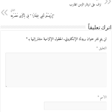
نزف على اوتار الزمن الهارب
التالي
“إِرْنِيسْتُو تْشِي غِيفَارَا ” فِى ذِكْرَى مَصْرَعِه
اترك تعليقاً
لن يتم نشر عنوان بريدك الإلكتروني.
الحقول الإلزامية مشار إليها بـ
*
التعليق
*
الاسم
*