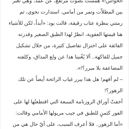
الحواس!» همستُ بصوت مرتفع، عن عمد، وهي تعبر
بين المظلاّت وتمر من أمامي. استدارت نحوي، ثم
رمتني بنظرة عتاب رقيقة، قالت بود: «أبداً، لكن للأشياء
هنا قيمتها العفوية، انظرْ لهذا الطبق الصغير وقدرته
الفائقة على اختزال تفاصيل كثيرة، من خلال تشكيل
جميل للفاكهة.. ألا يُغْنينا هذا عن ولع المذاق، وكلفته
المضاعفة بلا مبرر؟!».
– لم أفهم! هل هذا يبرر غياب الرائحة أيضاً عن تلك
الزهور؟!
أخفتْ أوراق الروزنامة السبعة التي اقتطعتُها لها على
الفور كثمنٍ للطبق في جيب مريولها الأمامي وقالت:
«أما الزهور.. فلا أعرف السبب، على أيّ حال هي من