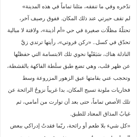
تدّخره وفي ما تنفقه، مثلنا تماماً في هذه المدينة»
لم تقف حيرتي عند ذلك المكان. ففوق رصيف آخر،
تحتلّهُ مظلّات صغيرة في حي «أم أذينة»، ولافتة لا مبالية
تحدّق في كسل.. «ركن فروتي»، رأيتها ترتدي زيَّ
النادلة هناك، سَبَقَتْها نحوي تلك الابتسامة التي حفظتُها
عن ظهر قلب، وهي تضع طبق سلَطة الفاكهة بالقشطة،
وتحجب عني بقامتها عبق الزهور المزروعة وسط
فخاريات ملونة تسيج المكان، بدا غريباً نزوحُ الرائحة عن
تلك الأصص تماماً، حتى بعد أن توارت من أمامي، ثم
غيابُ المذاق المعتاد للطبق.
«كل شيء بلا طعم أو رائحة، ربّما فقدتُ إدراكي ببعض