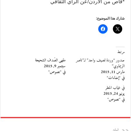
*قاص من الأردن/عن الرأي الثقافي
شارك هذا الموضوع:
مرتبط
صدور “وردة لصيف واحد” لـ”ناصر
مقهى الصُّدف الشحيحة
الريماوي”
سبتمبر 9, 2015
مارس 11, 2015
في "نصوص"
في "إضاءات"
في غياب المطر
يونيو 24, 2015
في "نصوص"
السابق