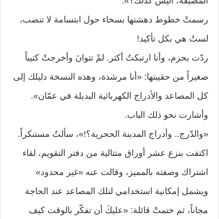
المضيفة، أليس كذلك؟».
رسمتْ خطوط دهشتها بسخاء حول ابتسامة لا تنضب،
لستُ هي بكل تأكيد!
ردّت بحزم، وأنا ارتبكتُ أكثر. لمْ تتوانَ وأخرجتْ كتيباً
صغيراً من حقيبتها: «أنا مرشدة، وهذه النسخة دليلك إلى
كل المصاعد والأدراج الكهربائية البديلة في عمّان».
وأشارت نحو ذلك الباب.
«والدّرج.. وأدراج المدينة الحجرية؟!»، سألتُ مستنكراً.
اكتفت بنزع عشر أوراق متتالية من دفتر التقويم، لقاء
اشتراك وصفته بالمميز، وقالت عنه «غير محدود»
ويشمل إمكانية استخدامي لتلك المصاعد عند الحاجة
مجاناً، ثم ختمتْ قائلة: «عليكَ أن تفكّر بالوقت كيف