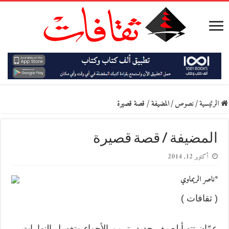
الرئيسية
/
نصوص
/
المضيفة / قصة قصيرة
المضيفة / قصة قصيرة
أكتوبر 12, 2014
*ناصر الريماوي
( ثقافات )
عمّان تتهيأ لصيف جديد، ترمم الأجواء وتغسل النهارات