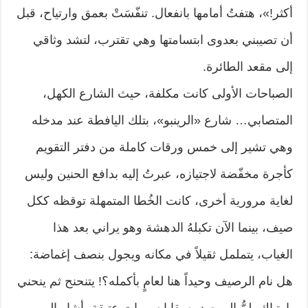
أكثر!»، هتفتُ أمامها بانفعال. تنفّسَتْ بعمق وارتياح، قبل
أن تصيبني بعدوى ابتسامتها وهي تقترب، لتشد وثاقي
إلى مقعد الطائرة.
الصباحات الأولى كانت مكلفة، حيث الشارع الكهل،
المتصابي… شارع «الرينبو»، بتلك اليافطة عند مدخله
وهي تشير إلى خمس ورقات كاملة من دفتر التقويم
كأجرة مخفّضة لاجتيازه، عبرتُ إليه بدافع الحنين وليس
لغاية مرورية أخرى، كانت الخُطا المتمهلة توقظه ككل
صيف، بينما الآن تكبلهُ الدهشة وهو يراني بعد هذا
الغياب، يتململ ثقيلاً في مكانه ويجول بنصف إغماضة:
هل نام الرصيف وحيداً هنا لعامٍ بأكمله؟! يتنحنح ثم ينحني
بارتباك يلمُّ إلى صدره بقايا سهرات عتيقة، أشار إلى