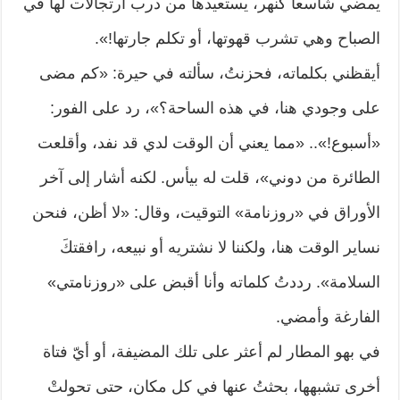
يمضي شاسعاً كنهر، يستعيدها من درب ارتجالات لها في
الصباح وهي تشرب قهوتها، أو تكلم جارتها!».
أيقظني بكلماته، فحزنتُ، سألته في حيرة: «كم مضى
على وجودي هنا، في هذه الساحة؟»، رد على الفور:
«أسبوع!».. «مما يعني أن الوقت لدي قد نفد، وأقلعت
الطائرة من دوني»، قلت له بيأس. لكنه أشار إلى آخر
الأوراق في «روزنامة» التوقيت، وقال: «لا أظن، فنحن
نساير الوقت هنا، ولكننا لا نشتريه أو نبيعه، رافقتكَ
السلامة». رددتُ كلماته وأنا أقبض على «روزنامتي»
الفارغة وأمضي.
في بهو المطار لم أعثر على تلك المضيفة، أو أيّ فتاة
أخرى تشبهها، بحثتُ عنها في كل مكان، حتى تحولتْ