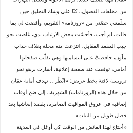
من مخلفات الفصول.. كنّا على وشك التحليق حين
سلّمتني حصّتي من «روزنامة» التقويم، وأفضت لي بما
قالت، لم أجب، فأحسّت ببعض الارتياب لدي، غاصت نحو
جيب المقعد المقابل، انتزعت منه مجلة بغلاف جذاب
ملّون، حافظتْ على ابتسامتها وهي تقلّب صفحاتها
أمامي، توقفت عند صفحة إعلانية، أشارت بزهو نحو
ترويسة لافتة بخط عريض: «انْظُر… تهدف أمانة عمّان
من خلال هذه (الروزنامات) الشهرية.. إلى ضخ أوقات
إضافية في عروق المواقيت الضامرة، بقصد إنعاشها بعد
فصل طويل من البيات».
«أحتاج لهذا الفائض من الوقت كي أوغل في المدينة