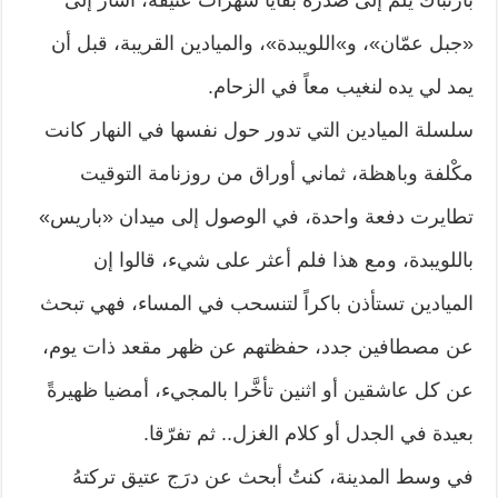
«جبل عمّان»، و»اللويبدة»، والميادين القريبة، قبل أن
يمد لي يده لنغيب معاً في الزحام.
سلسلة الميادين التي تدور حول نفسها في النهار كانت
مكْلفة وباهظة، ثماني أوراق من روزنامة التوقيت
تطايرت دفعة واحدة، في الوصول إلى ميدان «باريس»
باللويبدة، ومع هذا فلم أعثر على شيء، قالوا إن
الميادين تستأذن باكراً لتنسحب في المساء، فهي تبحث
عن مصطافين جدد، حفظتهم عن ظهر مقعد ذات يوم،
عن كل عاشقين أو اثنين تأخَّرا بالمجيء، أمضيا ظهيرةً
بعيدة في الجدل أو كلام الغزل.. ثم تفرّقا.
في وسط المدينة، كنتُ أبحث عن درَج عتيق تركتهُ