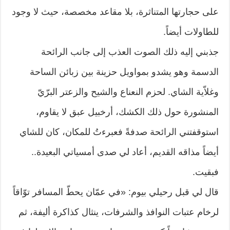
على حجارتها المتناثرة، بلا مقاعد مخصصة، حيث لا وجود
للطاولات أيضاً.
جذبني إليه ذلك الصوت العذب إلى جانب الرائحة
الدسمة وهو يشدو بمواويل حزينة بين زبائن الساحة
وغلاّية الشاي. لحزم النعناع والشيح والزعتر البرّيّ
المنشورة حول ذلك الكشك، أرخبيل عبق لا يقاوم،
استوقفتني الرائحة صدفةً فعبرءتُ للمكان، كان للشاي
أيضاً مذاقه القديم، أعاد لي صدى أمسياتي البعيدة..
فبقيت.
قال لي قبل رحيلي بيوم: «في عمّان يحطّ المسافر توّاقاً
لرخام عتبات النوافذ والشرفات، ينثال كذاكرة أليفة، ثم