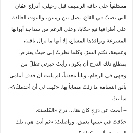
مستلقياً على حافة الرصيف قبل رحيلي، أدراج عمّان
التي تصبّ في القاع، تصل بين زمنين، والبيوت العالقة
على أطرافها نبع حكايا، وعلى الرغم من سذاجة أبوابها
المشرعة ونوافذها المشاع، إلا أنها ما تزال باقية،
وعميقة، تكتم السرّ. وكلما نظرتُ إلى حيثُ يفترض
بمطلع ذلك الدرج أن يكون، رأيتُ حيرتي تطلّ من
وجهي في الرخام، وباباً معدنياً، لم يلبث أن قذف أمامي
بألق ابتسامة ما زلتُ مصاباً بها. «كيف لي أن أخدمكَ؟»،
سألتتْ.
– أبحث عن درَجٍ كان هنا… درج «الكلحة».
حدّقتُ في عينيها بعمق، وواصلتُ: «ثم أنتِ هي، تلك