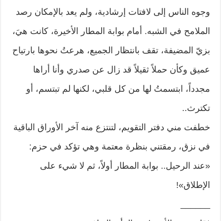
وجوه الناس إلى لافتات إرشادية، ولم يعد بالإمكان رصد
الملامح في الشبه. أمام بوابة المطار الأخيرة، كانت هيَ،
بزيّ المضيفة، تقف بانتظار الجميع، هرعتُ نحوها بارتياح
عميق وكأن حملاً ثقيلاً قد زال عن صدري وأنا أراها
مجدداً، ابتسمتُ لها من كل قلبي، لكنها لم تبتسم، أو
تكترث..
خطفت مني دفتر التقويم، لتنتزع منه آخر الأوراق الباقية
في نزق، رمقتني بنظرة معتمة وهي تؤكد في حزم:
«عند الرحيل.. بوابة المطار أولاً، ثم لا شيء على
الإطلاق»!
______