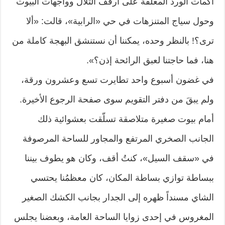
أكمات الورد المعلّقة على أرفف التلال وواجهات البيوت
وحول سياج المتنزهات في حي «الرابية»، قالت: «ألا
ترى؟! بالنظر وحده، يمكننا أن نستنشق البهجة كاملة من
هنا، فما حاجتنا لعبق الرائحة إذن؟».
في غضون أسبوع واحد تطايرت تسع وعشرون ورقة،
ولم يبقَ من دفتر التقويم سوى صفحة الرجوع الأخيرة.
أمام بيوت صغيرة متلاصقة تسلّقت بعشوائية ذلك
الجانب الصخري المرتفع والمجاور للساحة المرصوفة
في «سقف السيل»، كنتُ أقف، وكان هو يطوف بيننا
ببساطة توازي بساطة المكان، كان معظمُنا يحتسي
الشاي مسنداً ظهره إلى الجدار بجانب الكشك الصغير
المغروس في إحدى زوايا الساحة العامة، وبعضنا يجلس