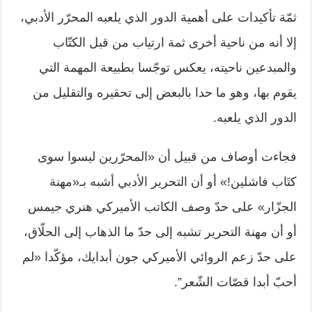
ثمّة تأكيدات على أهمية الدور الذي يلعبه المحرّر الأدبي،
إلا أنه من ناحية أخرى ثمة ارتياب من قبل الكتّاب
والمبدعين ناحيته، يعكس توجّسا بطبيعة المهمة التي
يقوم بها، وهو ما حدا بالبعض إلى تحقيره والتقليل من
الدور الذي يلعبه.
فجاءت أوصاف من قبيل أن «المحرّرين ليسوا سوى
كتَاب فاشلين!» أو أن التحرير الأدبي أشبه بـ«مهنة
الجزّار» على حدّ وصف الكاتب الأميركي هنري جيمس
أو أن مهنة التحرير تشبه إلى حدّ ما الذهاب إلى الحلّاق،
على حدّ زعم الروائي الأميركي جون أبدايك، مؤكّدا «لم
أحبّ أبدا قصّات الشّعر”.