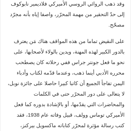
وقد ذهب الروائي الروسي الأميركي فلاديمير نابوكوف
إلى حدّ التحقير من مهمة المحرّر، واصفا إياه بأنه مجرّد
مصحّح.
على النقيض تماما من هذه المواقف هناك مَن يعترف
بالدور الكبير لهذه المهنة، ويدين بالولاء لأصحابها، على
نحو ما فعل جونتر جراس ففي رحلاته كان يصطحب
محرره الأدبي أينما ذهب، وعندما قدّمه لكتاب وأدباء
اليمن تفاجأ الجميع أن كاتبا كبيرا حاصلا على جائزة نوبل،
لا يتعالى على دور المحرّر حتى في الكلمات
والمحاضرات التي يقدّمها، أو بالإشادة بدوره كما فعل
الأميركي توماس وولف، قبيل وفاته عام 1938، فقد
كتب رسالة مؤثرة لمحرّر كتاباته ماكسويل بيركنز،