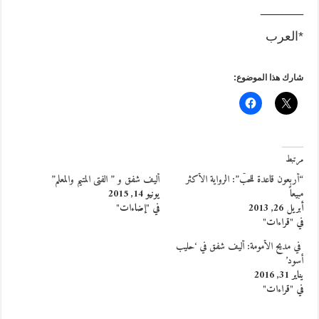
______
*العرب
شارك هذا الموضوع:
مرتبط
“أربعون قاعدة للحبّ”: الرواية الأكثر
أليف شفق و ” الفتى المتيم والمعلم”
مبيعاً
يونيو 14, 2015
أبريل 26, 2013
في "إضاءات"
في "قراءات"
في مديح الأمومة: أليف شفق في ‘حليب
أسود’
يناير 31, 2016
في "قراءات"