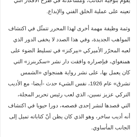
يقوم بتوجيه الكاتب، ومساعدته في طرح الأفكار التي
تعينه على عملية الخلق الفني والإبداع.
وثمة وظيفة مهمة أخرى لهذا المحرر تتمثّل في اكتشاف
المواهب الجديدة، وفي هذا الصدد لا يخفى الدور الذي
لعبه المحرّر الأميركي «بيركنز» في تسليط الضوء على
همنغواي، فبإصراره وافقت دار نشر «سكربنرز» التي
كان يعمل بها، على نشر رواية همنجواي «الشمس
تشرق» عام 1926، نفس الشيء حدث -أيضا- مع الأديب
التركي عزيز نسين، الذي لعب رئيس تحرير المجلة،
التي قصدها لنشر إحدى قصصه، دورا حيويا في اكتشاف
أنه أديب ساخر، وهو الذي كان يظن أنّ كتاباته تميل إلى
الجانب المأساوي.