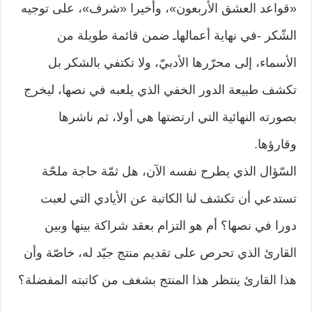
«قواعد العشق الأربعون»، وأخيرا «شرف»، على توجيه
الشّكر -في نهاية أعمالهاـ ضمن قائمة طويلة من
الأسماء، إلى محرّرها الأدبيّ، ولا تكتفي بالشكر بل
تكشف طبيعة الدور الخفي الذي يلعبه في نصها، ليخرج
بصورته النهائية التي ارتضتها هي أولا، ثم ناشرها
وقارؤها.
السّؤال الذي يطرح نفسه الآن، هل ثمّة حاجة ملحّة
تستدعي أن تكشف لنا الكاتبة عن الأيادي التي لعبت
دورا في نصها؟ أم هو التزام بعقد شراكة بينها وبين
القارئ الذي تحرص على تقديم منتج جيّد له، خاصّة وأن
هذا القارئ ينتظر هذا المنتج بشغف من كاتبته المفضلة؟