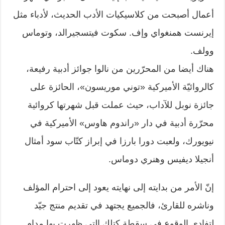
أعمال أصبحت من كلاسيكيات الأدب الحديث، لأدباء مثل
إيرنست همنغواي وإف. سكوت فيتسجيرالد، وتوماس
وولف.
هناك أيضا من المحرّرين من نالوا جوائز أدبية رفيعة،
كالروائيّة الأميركية «توني موريسون»، الحائزة على
جائزة نوبل للآداب، حيث عملت قبل شهرتها كروائية
محرّرة أدبية في دار «راندوم هاوس» الأميركية في
نيويورك، ولعبت دورا بارزا في إبراز كتّاب سود أمثال
أنجيلا ديفيس وهنري دوماس.
إنّ الأمر من بدايته إلى نهايته يعود إلى احترام المؤلف
وناشره للقارئ، فالجميع يجتهد في تقديم منتج جيّد
لتفادي الوقوع في سقطة كتلك التي ظهرت بها مدام