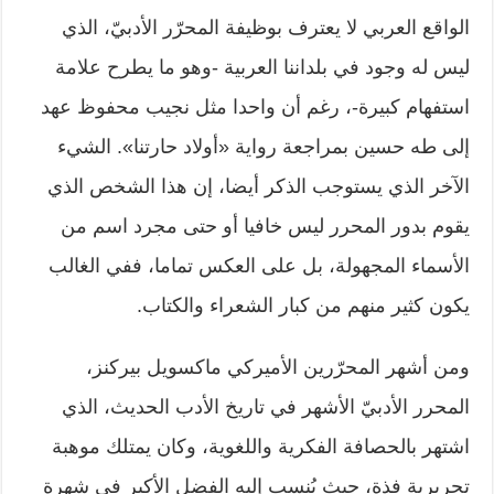
الواقع العربي لا يعترف بوظيفة المحرّر الأدبيّ، الذي
ليس له وجود في بلداننا العربية -وهو ما يطرح علامة
استفهام كبيرة-، رغم أن واحدا مثل نجيب محفوظ عهد
إلى طه حسين بمراجعة رواية «أولاد حارتنا». الشيء
الآخر الذي يستوجب الذكر أيضا، إن هذا الشخص الذي
يقوم بدور المحرر ليس خافيا أو حتى مجرد اسم من
الأسماء المجهولة، بل على العكس تماما، ففي الغالب
يكون كثير منهم من كبار الشعراء والكتاب.
ومن أشهر المحرّرين الأميركي ماكسويل بيركنز،
المحرر الأدبيّ الأشهر في تاريخ الأدب الحديث، الذي
اشتهر بالحصافة الفكرية واللغوية، وكان يمتلك موهبة
تحريرية فذة، حيث يُنسب إليه الفضل الأكبر في شهرة