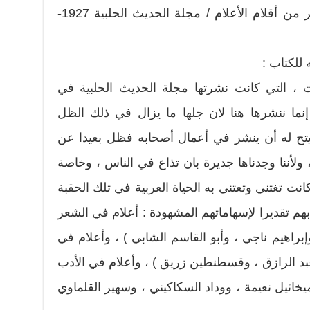
محمد شاهين ويحمل عنوان ” دفاتر من أقلام الأعلام / مجلة الحديث الحلبية 1927-
 للكتاب :
 ، التي كانت نشرتها مجلة الحديث الحلبية في
إنما ننشرها هنا لان جلها ما يزال في ذلك الظل
تح له أن ينشر في أعمال أصحابه فظل بعيدا عن
، ولأننا وجدناها جديرة بان تذاع في الناس ، وخاصة
 كانت تغتني وتعتني به الحياة العربية في تلك الحقبة
 بهم تقديرا لإسهاماتهم المشهودة : أعلام في الشعر
براهيم ناجي ، وأبو القاسم الشابي ) ، وأعلام في
 الرازق ، وقسطنطين زريق ) ، وأعلام في الأدب
يخائيل نعيمة ، ووداد السكاكيني ، وسهير القلماوي