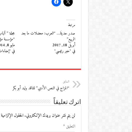
مرتبط
صدر حديثًا… “العرب: معضلات ما بعد
مجلة ” ألب
الربيع”
“مؤسسة مؤم
أبريل 18, 2017
مايو 8, 2014
في "خبر رئيسي"
في "إضاءا
السابق
“المزاج في النص الأدبي” للناقد وليد أبو بكر
اترك تعليقاً
لن يتم نشر عنوان بريدك الإلكتروني.
الحقول الإلزامية 
التعليق
*