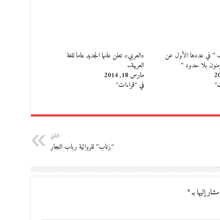
اب ” في عددها الأول عن
«العربي» تعلن عامها الجديد عاماً للغة
نون بلا حدود “
العربية..
مارس 18, 2014
ت"
في "قراءات"
التالي
“زناب” للروائية رباب النجار
مشار إليها بـ
*