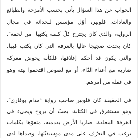
الجواب عن هذا السؤال يأتي بحسب الأمزجة والطبائع
والعادات. فلوبير، أوّل مؤسس للحداثة في مجال
الرواية، والذي كان يجترح كلّ كلمة يكتبها “من لحمه”،
كان يحدث ضجيجا عاليا بالغرفة التي كان يكتب فيها،
والتي يكون قد أحكم إغلاقها، فلكأنه يخوض معركة
ضارية مع أعداء الدّاء، أو مع لصوص اقتحموا بيته وهو
في غفلة من أمرهم.
في الحقيقة كان فلوبير صاحب رواية “مدام بوفاري”،
وهو مستغرق في الكتابة، يحبّ أن يروح ويجيء في
الغرفة المغلقة، ضاربا الأرض بقدميه، متفوّها بكلمات
يرغب في التعرّف على مدى موسيقيّتها، وصداها لدى