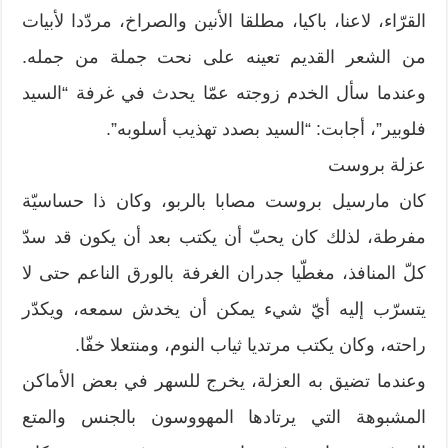
القرّاء، لاعنا، باكيا، مطلقا الأنين والصراخ، مردّدا لأبيات
من الشعر القديم تعينه على نحت جملة من جمله.
وعندما سأل الخدم زوجته عمّا يحدث في غرفة “السيد
فلوبير”، أجابت: “السيد بصدد تهذيب أسلوبه”.
عزلة بروست
كان مارسيل بروست مصابا بالربو، وكان ذا حساسيّة
مفرطة، لذلك كان يحبّ أن يكتب بعد أن يكون قد سدّ
كلّ المنافذ، مغطّيا جدران الغرفة بالورق الناعم حتى لا
يتسرّب إليه أيّ شيء يمكن أن يخدش سمعه، ويكدّر
راحته، وكان يكتب مرتديا ثياب النوم، ومنتعلا خفّا.
وعندما تضيق به العزلة، يخرج للسهر في بعض الأماكن
المشبوهة التي يرتادها المهووسون بالجنس والمتع