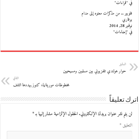
في "قراءات"
فلوبير .. من مذكرات معتوه إلى مدام
بوفاري
نوفمبر 28, 2014
في "إضاءات"
السابق
حوار هولندي تلفزيوني بين مسلمين ومسيحيين
التالي
مخطوطات موريتانيا، كنوز يهددها التلف
اترك تعليقاً
لن يتم نشر عنوان بريدك الإلكتروني.
الحقول الإلزامية مشار إليها بـ
*
التعليق
*