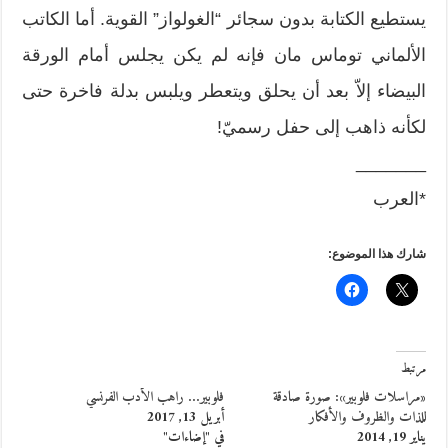
يستطيع الكتابة بدون سجائر “الغولواز” القوية. أما الكاتب
الألماني توماس مان فإنه لم يكن يجلس أمام الورقة
البيضاء إلاّ بعد أن يحلق ويتعطر ويلبس بدلة فاخرة حتى
لكأنه ذاهب إلى حفل رسميّ!
_______
*العرب
شارك هذا الموضوع:
مرتبط
«مراسلات فلوبير»: صورة صادقة
فلوبير… راهب الأدب الفرنسي
للذات والظروف والأفكار
أبريل 13, 2017
يناير 19, 2014
في "إضاءات"