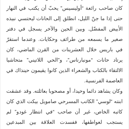
كان صاحب رائعة “أوليسيس” يحبّ أن يكتب في النهار
حتى إذا ما جنّ الليل، انطلق إلى الحانات ليحتسي نبيذه
الأبيض المفضّل. وبين الحين والآخر يسجل في دفتر
صغير ما يسمعه من طرائف وحكايات. وعندما استقرّ
في باريس خلال العشرينات من القرن الماضي، كان
يرتاد حانات “مونبارناس”، و”الحي اللاتيني” متحاشيا
الالتقاء بالكتاب والشعراء الذين كانوا يقيمون حينذاك في
العاصمة الفرنسية.
وكان يشاهد دائما وحيدا، أو مصحوبا بعائلته. وقد عشقت
ابنته “لوسي” الكاتب المسرحي صامويل بيكت الذي كان
كاتبه الخاص، غير أن صاحب “في انتظار غودو” لم
يستجب لعواطفها، ففسدت العلاقة بين المبدعين