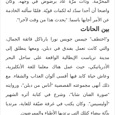
المحرّمة. وذات مرّة عاد برضوض في وجهه. وكان
واضحا أن أحدا سدّد له لكمات قويّة. فلمّا سألته الخادمة
عن الأمر أجابها باسما: “يحدث هذا من وقت لآخر!”.
بين الحانات
و”اختطف” جيمس جويس نورا بارناكل فائقة الجمال،
والتي كانت تعمل بفندق في دبلن، ومعها ينطلق إلى
مدينة ترياست الإيطالية الواقعة على ساحل البحر
الأدرياتيكي، حيث عمل هناك معلما للغة الأنكليزية،
وعاش حياة كابد فيها أقسى ألوان العذاب والشقاء. مع
ذلك أنهى مجموعته القصصية “أناس من دبلن”، وروايته
“صورة الفنان شابا”، وشرع في كتابة أثره الشهير
“أوليسيس”. وكان يكتب في غرفة ضيّقة للغاية، مرتديا
بِذْلة بيضاء كتلك التي يرتديها الأطباء والممرضون.