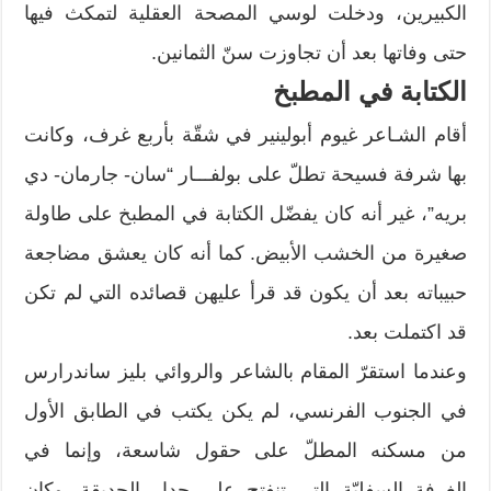
الكبيرين، ودخلت لوسي المصحة العقلية لتمكث فيها
حتى وفاتها بعد أن تجاوزت سنّ الثمانين.
الكتابة في المطبخ
أقام الشـاعر غيوم أبولينير في شقّة بأربع غرف، وكانت
بها شرفة فسيحة تطلّ على بولفـــار “سان- جارمان- دي
بريه”، غير أنه كان يفضّل الكتابة في المطبخ على طاولة
صغيرة من الخشب الأبيض. كما أنه كان يعشق مضاجعة
حبيباته بعد أن يكون قد قرأ عليهن قصائده التي لم تكن
قد اكتملت بعد.
وعندما استقرّ المقام بالشاعر والروائي بليز ساندرارس
في الجنوب الفرنسي، لم يكن يكتب في الطابق الأول
من مسكنه المطلّ على حقول شاسعة، وإنما في
الغرفة السفليّة التي تنفتح على جدار الحديقة. وكان