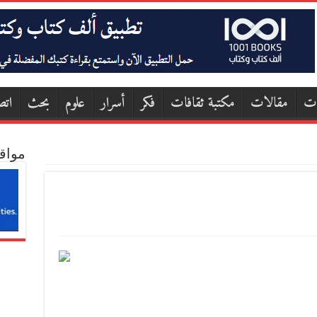
ات
مقالات
مكتبة ثقافات
فكر
أسرار
علوم
بحث
اتص
مواق