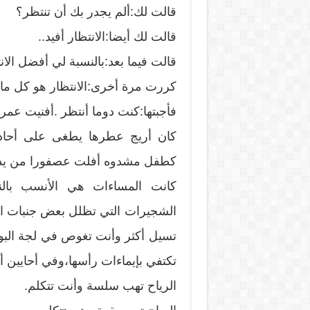
قالت لك:ألم يجدر بك أن تنتظر؟
قالت لك أيضا:الانتظار أفيد..
قالت فيما بعد:بالنسبة لي أفضل الان
كررت مرة أخرى:الانتظار هو كل ما 
فأجبتها:كنت دوما أنتظر .أفنيت عمري
كان أريج عطرها يطغى على أحادي
كطفل مشدوه أفلت عصفورا من يد
كانت المساءات هي الأنسب بالن
الشجيرات التي تظلل بعض جنبات ال
تسيل أكثر وأنت تغوص في لجة الب
تكتفي بإيماءات رأسها،وفي أحايين 
الرياح تهب سلسة وأنت تتكلم.