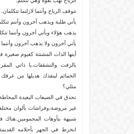
الرياح تهب بقوة وهي تتكلم.
تتوقف الرياح وأنتما لازلتما تتكلمان.
يأتي طلبة ويذهب آخرون وأنتم تتكلم
يذهب هؤلاء ويأتي آخرون وأنتما تتكل
يأتي آخرون ولا يذهب آخرون وأنتما ت
أيتها الذات المشتتة كغيوم صغيرة 
بالزفت والتشققات.يا ذاتي الم
الحمائم لينقذك هديلها من غرق
مثلي؟
تحدق في الضيعات البعيدة المحاطة
غير مروضة،وفراشات بألوان مختلفة
شبيهة بتأوهات المحمومين.هناك ف
انخرط في الجهر بأحلامه القديم