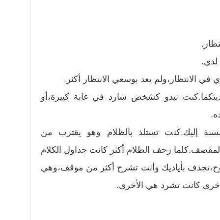
تظار.
لدي.
 في الانتظار،ولم يعد بوسعي الانتظار أكثر.
ثكما.كنت تبدو كشخص شارد في غابة كبيرة،أو
ه.
سبة إليك.كنت تستلذ بالظلام وهو يقترب من
مقصف.كلما زحف الظلام أكثر كانت جداول الكلام
وح،تجدف بأياديك وأنت تشرح أكثر من موقف،وهي
أخرى كانت تشرد هي الأخرى.