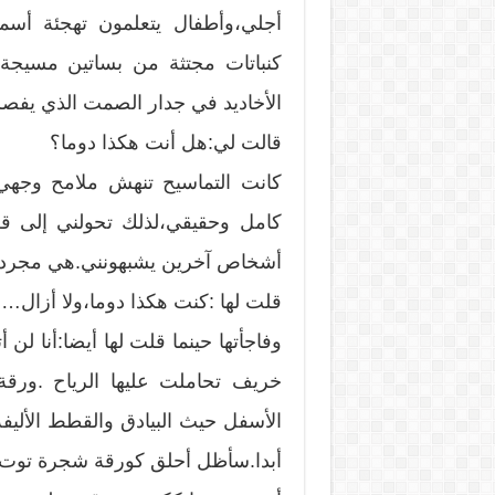
أجلي،وأطفال يتعلمون تهجئة أسماء
كنباتات مجتثة من بساتين مسيج
الأخاديد في جدار الصمت الذي يفص
قالت لي:هل أنت هكذا دوما؟
كانت التماسيح تنهش ملامح وجهي ،
كامل وحقيقي،لذلك تحولني إلى قط
أشخاص آخرين يشبهونني.هي مجرد ت
قلت لها :كنت هكذا دوما،ولا أزال…
وفاجأتها حينما قلت لها أيضا:أنا لن 
خريف تحاملت عليها الرياح .ورقة 
الأسفل حيث البيادق والقطط الأليفة
أبدا.سأظل أحلق كورقة شجرة توت أ