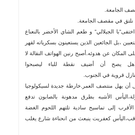
نا نلتق في مقصف الجامعة.
ختفى”با الجيلالي” و طعم الشاي الأخضر بالنعناع
متعبين ،بل الجائعين الذين يستعينون بسكرياته لقهر
 المكان عن هدوئه.أصبح رنين الهواتف النقالة لا
ن(هل يصح أن أضيف نقطة للباء ليصبحوا
ازل قروية في الجنوب.
ل أن يهل منتصف العمر.خارطة جديدة لسيكولوجيا
ة،اليأس الأشبه بطرق مدهونة بالصابون تدفع
س الأقرب إلى تماسيح سادية تلتهم اللحوم الغضة
ترقب،اليأس كعفريت ينبعث من انحناءة شارع يغلب