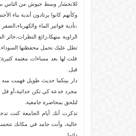
للانحشار وسط جيوش من الناس بمنا
وكأنهم كانوا يرتادون أندية بناء الأ
،تأدية فواتير الماء والكهرباء،الضف
الزاوية منهكا،زائغ النظرات،خائر
تطل عليك تحمل محفظتها السوداء.
قلت لها بعد مساءات مغتمة كثيرة
قبل.
دار بينكما حديث طويل فهمت منه أ
مجرد خدعة كي تكن حداثية،أو قل هي
لتلحق بمحاضرة جامعية.
تذكرت أنك أيام الجامعة كنت تدخ
خالية، وأنت جامد في مكانك تتحس
دائما .