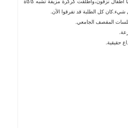
ا أطفال نزقون،وأطلقت كركرة مزيفة تشبه كأكأة
 شيء.كان كل الطلبة قد تفرقوا الآن.
جلسات المقصف الجامعي.
رعة.
اع حقيقية.