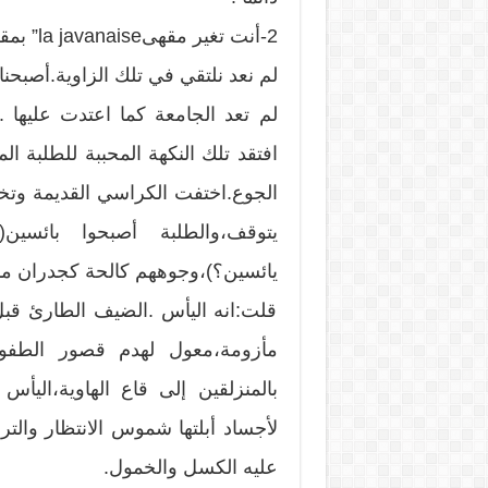
2-أنت تغير مقهىla javanaise” بمقصف الجامعة.
لم نعد نلتقي في تلك الزاوية.أصبح
لم تعد الجامعة كما اعتدت عليها .ا
افتقد تلك النكهة المحببة للطلبة ال
الجوع.اختفت الكراسي القديمة وتخلى
يتوقف،والطلبة أصبحوا بائسي
يائسين؟)،وجوههم كالحة كجدران من
قلت:انه اليأس .الضيف الطارئ قب
مأزومة،معول لهدم قصور الطفول
بالمنزلقين إلى قاع الهاوية،اليأ
لأجساد أبلتها شموس الانتظار وال
عليه الكسل والخمول.