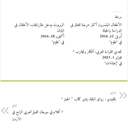
مرتبط
الأطفال المبتسرون أكثر عرضة للتعثر في
الروبوت يدخل عالم إنجاب الأطفال في
الدراسة والحياة
اليابان
أبريل 12, 2016
أكتوبر 18, 2016
في "علوم"
في "علوم"
تحدي القراءة العربي: أفكار وتجارب *
فبراير 1, 2023
في "إضاءات"
السابق
بالفيديو : رواق البلقاء يشهر كتاب ” الخبز “
التالي
7 أفلام في مهرجان الفيلم العربي الرابع في
الاردن