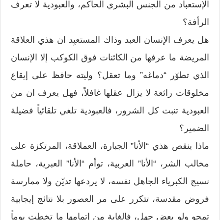
الإستعباد من الجنس البشري الحاكم، والعبودية لا تعرف
الرأفة؟
هل يعرف الإنسان العبد وذاك المستعبِد ان هذي العلاقة
المريضة ما عرفها من الكائنات فوق الكوكب إلا الإنسان
الذي تطوّر “دماغه” وما تعقل؟ وليته حافظ على إيقاع
مخلوقات رائعة لا يزال عقلها غافلاً، فهل يعرف ان من
العبودية تنبت كل الشرور، فالعبودية تلغي تلقائياً فضيلة
الضمير؟
ماذا ينقص هذي “الأنا” الجبارة، العملاقة، المرتكزة على
مخالب الشر، “الأنا” العربية، توأم “الأنا” العبرية، حاملة
نسيج الكبرياء الجاهل نفسه، لا يردعها تديّن ولا ممارسة
فروض مقدسة، تتكرر على مر العصور بلا نتائج إيجابية
تمحو ولو بعض جهل، فالغاية من إتمامها ما تخطت يوماً