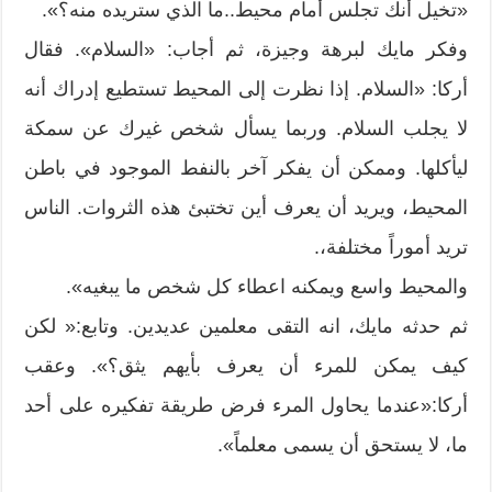
«تخيل أنك تجلس أمام محيط..ما الذي ستريده منه؟».
وفكر مايك لبرهة وجيزة، ثم أجاب: «السلام». فقال
أركا: «السلام. إذا نظرت إلى المحيط تستطيع إدراك أنه
لا يجلب السلام. وربما يسأل شخص غيرك عن سمكة
ليأكلها. وممكن أن يفكر آخر بالنفط الموجود في باطن
المحيط، ويريد أن يعرف أين تختبئ هذه الثروات. الناس
تريد أموراً مختلفة،.
والمحيط واسع ويمكنه اعطاء كل شخص ما يبغيه».
ثم حدثه مايك، انه التقى معلمين عديدين. وتابع:« لكن
كيف يمكن للمرء أن يعرف بأيهم يثق؟». وعقب
أركا:«عندما يحاول المرء فرض طريقة تفكيره على أحد
ما، لا يستحق أن يسمى معلماً».
_______