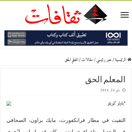
الرئيسية
/
خبر رئيسي
/
مقالات
/
المعلم الحق
المعلم الحق
مايو 24, 2014
*باولو كويلو
التقيت في مطار فرانكفورت، مايك براون، الصحافي
في الـ«ديلي تلغراف» بلندن. وكان قد راسلني ليُجري