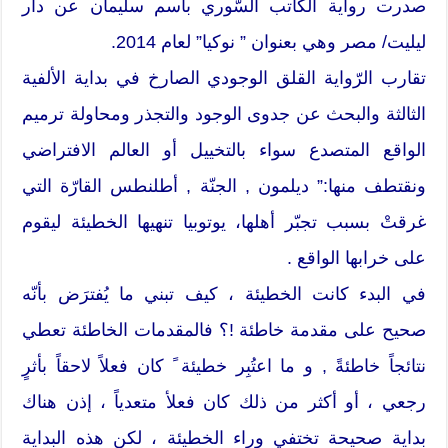
صدرت رواية الكاتب السّوري باسم سليمان عن دار
ليليت/ مصر وهي بعنوان ” نوكيا” لعام 2014.
تقارب الرّواية القلق الوجودي الصارخ في بداية الألفية
الثالثة والبحث عن جدوى الوجود والتجذر ومحاولة ترميم
الواقع المتصدع سواء بالتخييل أو العالم الافتراضي
ونقتطف منها:” ديلمون , الجنّة , أطلنطس القارّة التي
غرقتْ بسبب تجبّر أهلها، يوتوبيا تنهيها الخطيئة ليقوم
على خرابها الواقع .
في البدء كانت الخطيئة ، كيف تبني ما يُفترَض بأنّه
صحيح على مقدمة خاطئة !؟ فالمقدمات الخاطئة تعطي
نتائجاً خاطئةً , و ما اعتُبِر خطيئة ً كان فعلاً لاحقاً بأثرٍ
رجعي ، أو أكثر من ذلك كان فعلأ متعدياً ، إذن هناك
بداية صحيحة تختفي وراء الخطيئة ، لكن هذه البداية