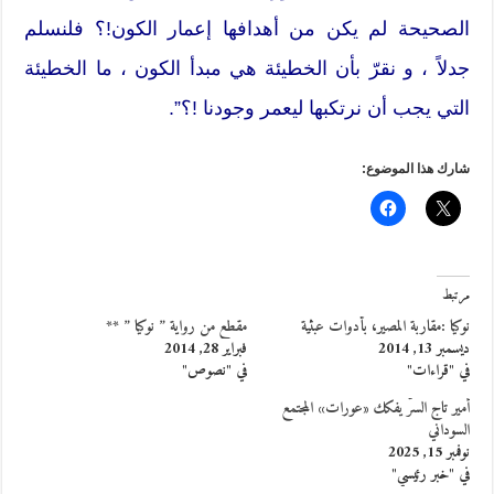
الصحيحة لم يكن من أهدافها إعمار الكون!؟ فلنسلم
جدلاً ، و نقرّ بأن الخطيئة هي مبدأ الكون ، ما الخطيئة
التي يجب أن نرتكبها ليعمر وجودنا !؟”.
شارك هذا الموضوع:
مرتبط
نوكيا :مقاربة المصير، بأدوات عبثية
مقطع من رواية ” نوكيا ” **
ديسمبر 13, 2014
فبراير 28, 2014
في "قراءات"
في "نصوص"
أمير تاج السرّ يفكك «عورات» المجتمع
السوداني
نوفمبر 15, 2025
في "خبر رئيسي"