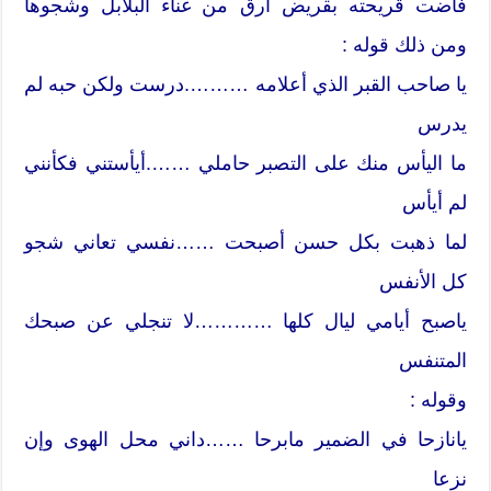
فاضت قريحته بقريض أرق من غناء البلابل وشجوها
ومن ذلك قوله :
يا صاحب القبر الذي أعلامه ……….درست ولكن حبه لم
يدرس
ما اليأس منك على التصبر حاملي …….أيأستني فكأنني
لم أيأس
لما ذهبت بكل حسن أصبحت ……نفسي تعاني شجو
كل الأنفس
ياصبح أيامي ليال كلها …………لا تنجلي عن صبحك
المتنفس
وقوله :
يانازحا في الضمير مابرحا ……داني محل الهوى وإن
نزعا