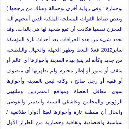
بوحمارة ” وفي رواية أخرى بوحمالة وهناك من يرجحها )
وبعض ضباط القوات المسلحة الملكية الذين أنتجتهم آلية
المخزن نفسها فكادت أن تقع ضحية لها هي بالذات، وقد
تجدد شيء من هذه الخرافات بعد أحداث تازة المؤسفة
ليناير2012 فعلا اللغط وظهر الجهلة والجهال والبلطجية
من جديد وكأنه لم ينبغ بهذه المدينة وأحوازها أي عالم أو
مثقف أو متنور أو إطار محترم ولم يظهربها أي متصوف
أو فقيه أو رجل صالح ، وكأنه ليس بالمدينة وأحوازها
سوى معاقل العصاة ومواقع المتمردين وملتهبي
الرؤوس والمجانين وعاشقي السيبة والتدمير والفوضى
والحال أن منطقة تازة وأحوازها لعبتا أدوارا طلائعية /
سياسية واقتصادية وثقافية وحضارية من الطراز الأول