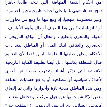
من أحكام القيمة المتهافتة التي تتخذ طابعا جاهزا
stéréotype تنبني غالبا على أحداث تاريخية فيها أخذ ورد،
وغير محسومة منهجيا، إذ وقع فيها ما وقع من تجاوزات
أو ” انزياحات ” من هذا الطرف أو ذاك وأهم الأطراف :
الدولة والمخزن بالطبع ، والحال أن الواقع التاريخي /
الحضاري والثقافي لتلك المدن أو المناطق يفند ذات
الأحكام ويظهر طابعها المغلوط، ليس فقط لأن التعميم
طال المنطقة بكاملها ، بل أيضا لطبيعة الكتابة التاريخية
الانتقائية التي تذكر أشياء وتضرب صفحا عن أخرى
لأهداف سياسية أو مصلحية أو بدافع حسابات مختلفة
ومن هذه المناطق مدينة تازة وأحوازها والتي تم إلصاق
بعض الإكليشهات بها عن جهل مركب أو تجاهل متعمد ،
كالدعي الجيلالي بن ادريس الزرهوني ( الملقب ب ”