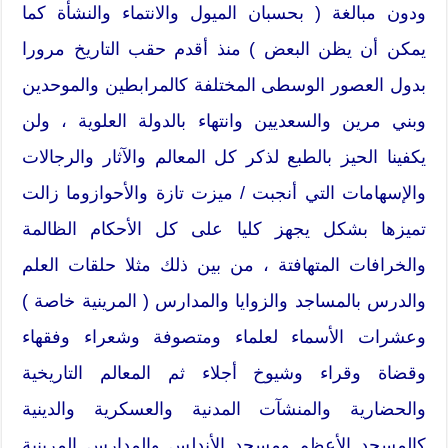
ودون مبالغة ( بحسبان الميول والانتماء والنشأة كما
يمكن أن يظن البعض ) منذ أقدم حقب التاريخ مرورا
بدول العصور الوسطى المختلفة كالمرابطين والموحدين
وبني مرين والسعديين وانتهاء بالدولة العلوية ، ولن
يكفينا الحيز بالطبع لذكر كل المعالم والآثار والرجالات
والإسهامات التي أنجبت / ميزت تازة والأحوازوما زالت
تميزها بشكل يجهز كليا على كل الأحكام الظالمة
والخرافات المتهافتة ، من بين ذلك مثلا حلقات العلم
والدرس بالمساجد والزوايا والمدارس ( المرينية خاصة )
وعشرات الأسماء لعلماء ومتصوفة وشعراء وفقهاء
وقضاة وقراء وشيوخ أجلاء ثم المعالم التاريخية
والحضارية والمنشآت المدنية والعسكرية والدينية
كالمسجد الأعظم ومسجد الأندلس والمدارس المرينية