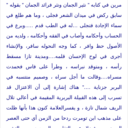
مرين في كتابه ” نثير الجمان ونثر فرائد الجمان ” بقوله ”
سابق ركض في ميدان الشعر فجلى ، وما هم طلع في
سماء الإجادة فتجلى …له في الطب قدم …..وبرع في
الحساب وأحكامه وأصاب في الفقه وأحكامه ، ولديه من
الأصول حظ وافر ، كما وجه النحوله سافر، والإنشاء
أجرى في لوح الإحسان قلمه….ومدينة تازا مسقط
رأسه ، ومتوقد نبراسه ، وطرأ على فاس فحمدت
مسراه….وقالت ما أجل سراه ، وصميم منتسبه في
البربر جزناية ….” هناك إشارة إلى أن الاعتزال قد
تسرب إلى هذه القبيلة البربرية المقيمة في أعالي تلال
الريف شمال تازة ، و يفسرالعلامة كنون هذا بأنها ظلت
على مذهب ابن تومرت ردحا من الزمن أي حتى العصر