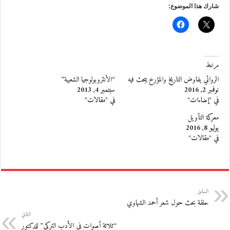
شارك هذا الموضوع:
مرتبط
الروائي يفاوض التاريخ والمؤرخ يبحث فيه
“الأنثروبولوجيا الشعبية”
نوفمبر 2, 2016
سبتمبر 4, 2013
في "إضاءات"
في "مقالات"
معركة التأويل
يوليو 8, 2016
في "مقالات"
السابق
حلقة بحث حول شعر أحمد الشهاوي
التالي
“ثلاثة أصوات في الأدب التركي” للدكتور