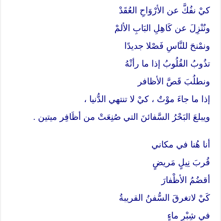
كيْ نفُكَّ عن الأرْوَاحِ العُقَدْ
ونُنْزِلَ عن كَاهِلِ البَابِ الألمْ
ونمْنحَ للنَّاسِ فَصْلا جديدًا
تذُوبُ القُلُوبُ إذا ما رأتْهُ
ونطلُبَ قَصَّ الأظافر
إذا ما جاءَ موْتٌ ، كيْ لا تنتهي الدُّنيا ،
ويبلعَ البَحْرُ السَّفائنَ التي صُنِعَتْ من أظَافِر ميتين .
أنا هُنا في مكاني
قُربَ نِيلٍ مَريضٍ
أقضُمُ الأظْفارَ
كَيْ لاتغرقَ السُّفنُ القريبةُ
في شِبْرِ ماءٍ