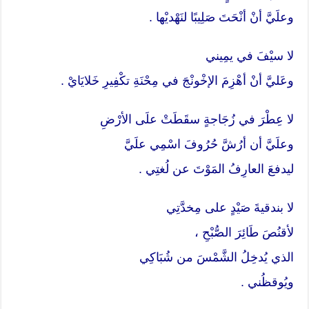
وعلَيَّ أنْ أنْحَتَ صَلِيبًا لنَهْديْها .
لا سيْفَ في يمِيني
وعَليَّ أنْ أهْزِمَ الإخْونْجَ في مِحْنَةِ تكْفِيرِ خَلايَايْ .
لا عِطْرَ في زُجَاجةٍ سقَطَتْ علَى الأرْضِ
وعلَيَّ أن أرُشَّ حُرُوفَ اسْمِي علَيَّ
ليدفعَ العارِفُ المَوْتَ عن لُغتِي .
لا بندقيةَ صَيْدٍ على مِخدَّتِي
لأقنُصَ طَائِرَ الصُّبْحِ ،
الذي يُدخِلُ الشَّمْسَ من شُبَاكِي
ويُوقظُني .