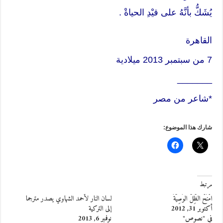
يُشَكُّ بأنَّهُ على قيْدِ الحياةْ .
القاهرة
7 من سبتمبر 2013 ميلادية
_______
*شاعر من مصر
شارك هذا الموضوع:
مرتبط
امْنَحْ الظِّلَّ الوَصِيَّةَ
لسان النار لأحمد الشهاوي يصدر مترجما
أكتوبر 31, 2012
إلى التركية
في "نصوص"
نوفمبر 6, 2013