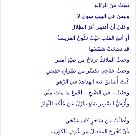
تَعِبْتُ منَ الرتَابةِ
وليسَ في البيتِ سِوى لا
وعَليَّ أنْ أقتفِي أثَرَ الظِلال
أو أتبعَ القلْبَ حيْثُ تكُونُ الفريسَةُ
قد نضجَتْ شَمْسُها
وحيثُ الملائكُ ترتاحُ من صيْدِ أمس
وحيثُ جنَاحِي تكسَّر من طيَرانٍ خفِيضٍ
كُنتُ أُسَابقُ فيه الهَداهدَ في الزَّهوِ
وحيْثُ – في الصُّبحِ – أجْمعُ ما ماتَ مِنِّي
وأُرُشُّ السَّريرَ بمَاءٍ تنَازَلَ عن مُلْكِهِ للنَّهَارْ
وأطلُبُ منْ سَاحِرٍ كان شيْخِي
بأنْ يُخْرِجَ المناديلَ من غُرَفِ الكَوْنِ ،