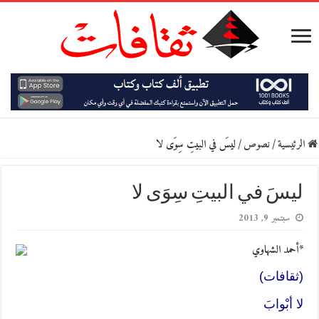
الرئيسية
/
نصوص
/
ليسَ في البيتِ سِوَى لا
ليسَ في البيتِ سِوَى لا
سبتمبر 9, 2013
*أحمد الشهاوي
(ثقافات)
لا أبْوابَ