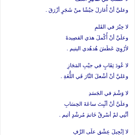
وعليَّ أنْ أُغازلَ جيْشًا منْ شَجَرٍ أزْرَقَ .
لا حِبْرَ في القَلمِ
وعلَيَّ أنْ أُكْملَ هذي القصِيدةَ
لأرْوِيَ عَطَشَ هُدهُدي اليتيم .
لا عُودَ ثِقَابٍ في جيْبِ المَجَازِ
وعَليَّ أنْ أشْعلَ النَّارَ فَي اللُّغَةِ .
لا وَشْمَ في الجَسَدِ
وعلَيَّ أنْ أثْبِتَ ساعَةَ الحِسَابِ
أنَّنِي لمْ أسْرقْ خَاتمَ مُرشْدٍ أثيم .
لا إنْجِيلَ عِشْقٍ علَى الرَّفِ