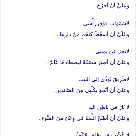
وعليَّ أنْ أخرُجَ .
لاسَمَوَات فوْقَ رأْسي
وعَلَيَّ أنْ أسقُطَ كنَجْمٍ منْ دارِها .
لابَحرَ عن يمِيني
وعليَّ أن أصِيرَ سمَكةً ليصطادَهَا عَابرٌ .
لاطَرِيقَ يُؤدِّي إلى البيْتِ
وعليَّ أنْ أنْجوَ بكَلْبِي منَ الصَّائدين .
لا نَارَ في بَاطِنِ اليدِ
وعليَّ أنْ أطبُخَ اللُّغةَ في وِعَاءٍ منَ الضَّوء .
لا عُشْبَ في ظَاهِرِ الكَفِّ