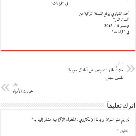
في "قراءات"
أحمد الشهاوي يوقّع النسخة التركيّة من
“لسان النار”
ديسمبر 15, 2013
في "قراءات"
السابق
ملاكٌ طائر “نصوص عن أطفال سوريا”
لحسين حبش
التالي
خيانات الأدباء
اترك تعليقاً
لن يتم نشر عنوان بريدك الإلكتروني.
الحقول الإلزامية مشار إليها بـ
*
التعليق
*