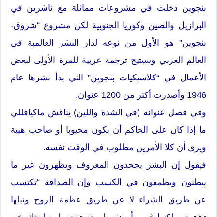
بنجوين دخلت في مشروعات مماثلة مع ناشرين في
البرازيل والصين وكوريا الجنوبية لكن مشروع “شروق-
بنجوين” هو الأول من نوعه لدار النشر العالمية في
العالم العربي وسيتيح ترجمة عربية للمرة الأولى لبعض
الأعمال في “كلاسيكيات بنجوين” التي بدأ نشرها عام
1946 وأصدرت أكثر من 1200 عنوان.
وفي فصل عنوانه (في الشدة واللين) يناقش ماكيافللي
ما إذا كان على الحاكم أن يكون محبوبا أو صاحب هيبة
ويرى أن كلا الأمرين مطلوب في الوقت نفسه.
فيقول إن البشر يجحدون المعروف ويظهرون غير ما
يبطنون ويطمعون في الكسب وإن الصداقة “تكتسب
عن طريق الشراء لا عن طريق عظمة الروح ونبلها
تشترى ولكنها غير مأمونة ولن تستخدم لمصلحتك عن