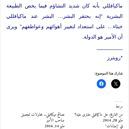
ماكيافللي بأنه كان شديد التشاؤم فيما يخص الطبيعة
البشرية “إنه يحتقر البشر… البشر عند ماكيافللي
خبثاء… على استعداد لتغيير أهوائهم وعواطفهم” ويرى
أن الأمير هو الدولة.
_________
*رويترز
شارك هذا الموضوع:
مرتبط
من التاريخ: هل ماكيافيلي مفترى عليه؟
نصائح ميكافيلي.. محاولات لتجميل
مايو 28, 2014
صاحب الأمير
في "إضاءات"
مايو 14, 2016