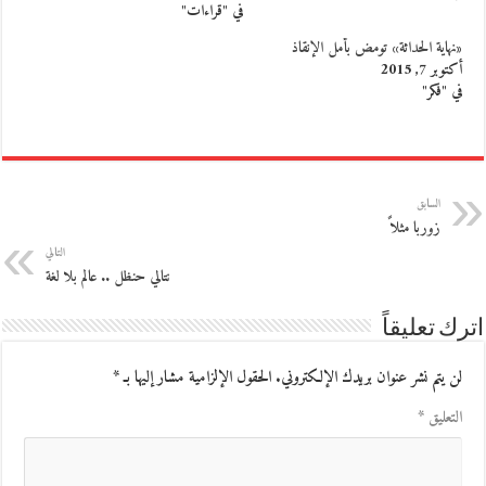
في "قراءات"
«نهاية الحداثة» تومض بأمل الإنقاذ
أكتوبر 7, 2015
في "فكر"
السابق
زوربا مثلاً
التالي
نتالي حنظل .. عالم بلا لغة
اترك تعليقاً
لن يتم نشر عنوان بريدك الإلكتروني.
الحقول الإلزامية مشار إليها بـ
*
التعليق
*