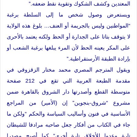
المعتدين وكشف الشكوك وتقوية نقط ضعفه.”
ويستعرض وصول شخص ما إلى السلطة برغبة
“المواطنين وليس بالجريمة أو العنف… بلوغ هذه الولاية
لا يتوقف بتاتا على الجدارة أو الحظ ولكنه يعتمد بالأحرى
على المكر يعينه الحظ لأن المرء يبلغها برغبة الشعب أو
بإرادة الطبقة الأرستقراطية.”
ويقول المترجم المصري محمد مختار الزقزوقي في
مقدمة الطبعة العربية التي تقع في 212 صفحة
متوسطة القطع وأصدرتها دار الشروق بالقاهرة ضمن
مشروع “شروق-بنجوين” إن (الأمير) من المراجع
الأساسية في فنون وأساليب السياسة والحكم “ولكن ما
جاء في الكتاب من أفكار جعل صاحبه مرادفا للشيطان
تارة وعدوا للأخلاق تارة أخرى” كما أصبح مصدرا