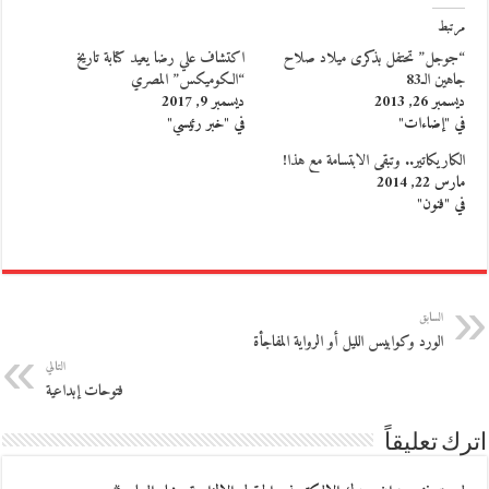
مرتبط
“جوجل” تحتفل بذكرى ميلاد صلاح
اكتشاف علي رضا يعيد كتابة تاريخ
جاهين الـ83
“الكوميكس” المصري
ديسمبر 26, 2013
ديسمبر 9, 2017
في "إضاءات"
في "خبر رئيسي"
الكاريكاتير.. وتبقى الابتسامة مع هذا!
مارس 22, 2014
في "فنون"
السابق
الورد وكوابيس الليل أو الرواية المفاجأة
التالي
فتوحات إبداعية
اترك تعليقاً