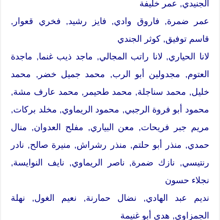
الجنيدي, عمر خليفة
عمر ضمرة, فاروق وادي, فايز رشيد, فخري قعوار,
قاسم توفيق, كوثر الجندي
لانا الحياري, لانا راتب المجالي, ماجد ذيب غنما, ماجدة
العتوم, مجدولين أبو الرب, محمد جميل خضر, محمد
خليل, محمد سناجلة, محمد طحيمر, محمد عارف مشة,
محمود أبو فروة الرجبي, محمود الريماوي, مخلد بركات,
مريم جبر فريحات, معن البياري, مفلح العدوان, منال
حمدي, منذر أبو حلتم, منذر رشراش, منيرة صالح, نادر
رنتيسي, نازك ضمرة, ناصر الريماوي, نايف النوايسة,
نجلاء حسون
نديم عبد الهادي, نضال حمارنة, نعيم الغول, نهلة
الجمزاوي, هدى أبو غنيمة