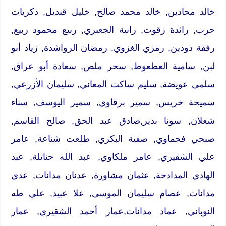
خالد محادين, خالد محمد صالح, خليل قنديل, ذكريات
حرب, رائدة زقوت, رانية الجعبري, ربيع محمود ربيع,
رفقة دودين, رمزي الغزوي, رمضان الرواشدة, زياد أبو
لبن, سامية العطعوط, سحر ملص, سعادة أبو عراق,
سلمى عويضة, سليم ساكت المعاني, سليمان الأزرعي,
سميحة خريس, سمير برقاوي, سمير اليوسف, سناء
شعلان, سونا بدير,صادق عبد الحق, صالح القاسم,
صبحي فحماوي, صفية البكري, طلعت شناعة, عامر
علي الشقيري, عامر ملكاوي, عبد الله حناتلة, عبد
الهادي المدادحة, عثمان مشاورة, عدنان مدانات, عدي
مدانات, عصام سليمان الموسى, علا عبيد, علي طه
النوباني, عماد مدانات,عمار أحمد الشقيري, عمار