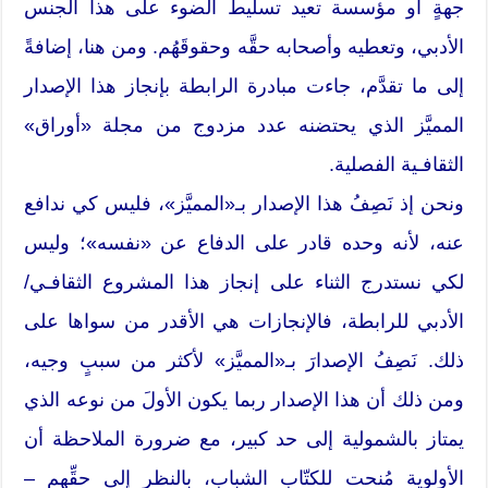
جهةٍ أو مؤسسة تعيد تسليط الضوء على هذا الجنس
الأدبي، وتعطيه وأصحابه حقَّه وحقوقَهُم. ومن هنا، إضافةً
إلى ما تقدَّم، جاءت مبادرة الرابطة بإنجاز هذا الإصدار
المميَّز الذي يحتضنه عدد مزدوج من مجلة «أوراق»
الثقافـية الفصلية.
ونحن إذ نَصِفُ هذا الإصدار بـ«المميَّز»، فليس كي ندافع
عنه، لأنه وحده قادر على الدفاع عن «نفسه»؛ وليس
لكي نستدرج الثناء على إنجاز هذا المشروع الثقافـي/
الأدبي للرابطة، فالإنجازات هي الأقدر من سواها على
ذلك. نَصِفُ الإصدارَ بـ«المميَّز» لأكثر من سببٍ وجيه،
ومن ذلك أن هذا الإصدار ربما يكون الأولَ من نوعه الذي
يمتاز بالشمولية إلى حد كبير، مع ضرورة الملاحظة أن
الأولوية مُنحت للكتّاب الشباب، بالنظر إلى حقِّهم –