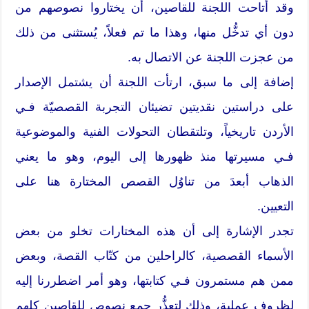
وقد أتاحت اللجنة للقاصين، أن يختاروا نصوصهم من
دون أي تدخُّل منها، وهذا ما تم فعلاً، يُستثنى من ذلك
من عجزت اللجنة عن الاتصال به.
إضافة إلى ما سبق، ارتأت اللجنة أن يشتمل الإصدار
على دراستين نقديتين تضيئان التجربة القصصيّة فـي
الأردن تاريخياً، وتلتقطان التحولات الفنية والموضوعية
فـي مسيرتها منذ ظهورها إلى اليوم، وهو ما يعني
الذهاب أبعدَ من تناوُل القصص المختارة هنا على
التعيين.
تجدر الإشارة إلى أن هذه المختارات تخلو من بعض
الأسماء القصصية، كالراحلين من كتّاب القصة، وبعض
ممن هم مستمرون فـي كتابتها، وهو أمر اضطررنا إليه
لظروف عملية، وذلك لتعذُّر جمعِ نصوص للقاصين كلهم