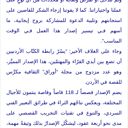
عملنا واختياراتنا. كما لا يفوتنا إزجاء الشكر للقاصين على
استجابتهم وتلبية الدعوة للمشاركة بروح إيجابية، ما
أسهم فـي تيسير إصدار هذا العمل فـي الوقت
المناسب”.
وجاء على الغلاف الأخير: “يسُرّ رابطة الكتّاب الأردنيين
أن تضع بين أيدي القرّاء والمهتمّين، هذا الإصدار المميَّز،
وهو عدد مزدوج من مجلة “أوراق” الثقافية مكرَّس
للقصة في الأردن.
يضم الإصدار قصصاً لـ 118 قاصاً وقاصة ينتمون للأجيال
المختلفة، ويعكس نتاجُهم الثراءَ في طرائق التعبير الفني
السردي، والتنوع في تقنيات التجريب القصصي على
مدى نحو أربعة عقود، ليشكّل الإصدارُ بذلك وثيقةً مهمة،