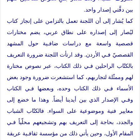
بين دفَّتي إصدار واحد.
كما يُشار إلى أن اللجنة تعمل بالتزامن على إنجاز كتاب
ليُصار إلى إصداره على نطاق عربي، يضم مختارات
قصصية واسعة مع دراسات ضافـية حول المشهد
القصصيّ فـي الأردن. وقد ارتأت اللجنة ضرورة التعريف
بالكتّاب الراحلين فـي ذلك الكتاب، عبر نصوص مختارة
لهم وممثّلة لتجاربهم، كما استشعرت ضرورة وجود بعض
الأسماء فـي ذلك الكتاب وحده، وبعضها فـي الكتاب
وفـي الإصدار الذي بين أيدينا أيضاً. وهذا ما خضع إلى
معايير فنية وموضوعية على السواء. فالكتّاب الشباب
والجدد، بحاجة إلى التعريف بهم وتشجيعهم محلّياً فـي
المقام الأول، وحين يأتي ذلك من مؤسسة ثقافـية عريقة