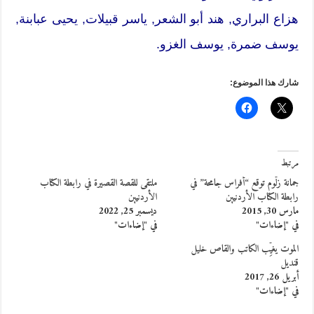
هزاع البراري, هند أبو الشعر, ياسر قبيلات, يحيى عبابنة,
يوسف ضمرة, يوسف الغزو.
شارك هذا الموضوع:
مرتبط
جمانة زلّوم توقع “أفراس جامحة” في
ملتقى للقصة القصيرة في رابطة الكتاب
رابطة الكتاب الأردنيين
الأردنيين
مارس 30, 2015
ديسمبر 25, 2022
في "إضاءات"
في "إضاءات"
الموت يغيِّب الكاتب والقاص خليل
قنديل
أبريل 26, 2017
في "إضاءات"