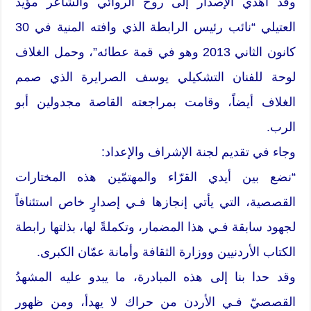
وقد أُهدي الإصدار إلى روح الروائي والشاعر مؤيد
العتيلي “نائب رئيس الرابطة الذي وافته المنية في 30
كانون الثاني 2013 وهو في قمة عطائه”، وحمل الغلاف
لوحة للفنان التشكيلي يوسف الصرايرة الذي صمم
الغلاف أيضاً، وقامت بمراجعته القاصة مجدولين أبو
الرب.
وجاء في تقديم لجنة الإشراف والإعداد:
“نضع بين أيدي القرّاء والمهتمّين هذه المختارات
القصصية، التي يأتي إنجازها فـي إصدارٍ خاص استئنافاً
لجهود سابقة فـي هذا المضمار، وتكملةً لها، بذلتها رابطة
الكتاب الأردنيين ووزارة الثقافة وأمانة عمّان الكبرى.
وقد حدا بنا إلى هذه المبادرة، ما يبدو عليه المشهدُ
القصصيّ فـي الأردن من حراك لا يهدأ، ومن ظهور