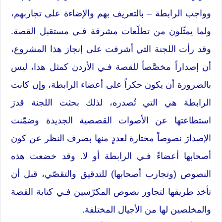
وواجب الرابطة – بالتعريف بهم والإضاءة على تجاربهم،
ولما يمثّلون من تطلّعات مشرقة فـي مستقبل القصة.
وقد رأت اللجنة التي أشرفت على إنجاز هذا المشروع،
أن إصداراً مخصَّصاً للقصة فـي الأردن كمثل هذا، ليس
بالضرورة أن يكون حكراً على أعضاء الرابطة، وإن كانت
الرابطة هي التي تُصدره، لذلك بحثت اللجنة قدرَ
استطاعتها عن الأصوات القصصية الجديدة وضمّنت
الإصدارَ نصوصاً مختارة لعددٍ منها بصرف النظر عن كون
أصحابها أعضاءً فـي الرابطة أو لا. وقد خضعت هذه
النصوص (وتجارب أصحابها) للتدقيق والتقصّي، قبل أن
تأخذ طريقها لتجاور نصوص المكرّسين فـي كتابة القصة
والمخلصين لها من الأجيال المختلفة.