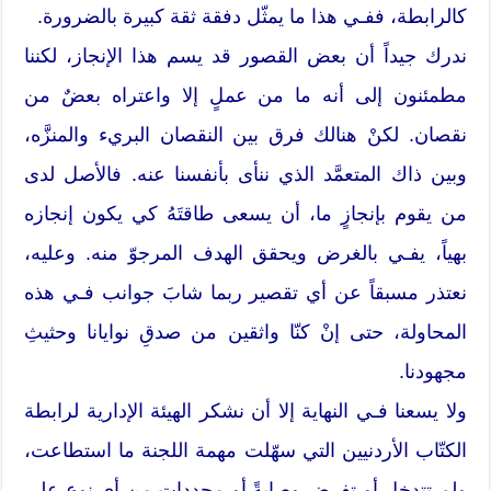
كالرابطة، ففـي هذا ما يمثّل دفقة ثقة كبيرة بالضرورة.
ندرك جيداً أن بعض القصور قد يسم هذا الإنجاز، لكننا
مطمئنون إلى أنه ما من عملٍ إلا واعتراه بعضٌ من
نقصان. لكنْ هنالك فرق بين النقصان البريء والمنزَّه،
وبين ذاك المتعمَّد الذي ننأى بأنفسنا عنه. فالأصل لدى
من يقوم بإنجازٍ ما، أن يسعى طاقتَهُ كي يكون إنجازه
بهياً، يفـي بالغرض ويحقق الهدف المرجوّ منه. وعليه،
نعتذر مسبقاً عن أي تقصير ربما شابَ جوانب فـي هذه
المحاولة، حتى إنْ كنّا واثقين من صدقِ نوايانا وحثيثِ
مجهودنا.
ولا يسعنا فـي النهاية إلا أن نشكر الهيئة الإدارية لرابطة
الكتّاب الأردنيين التي سهّلت مهمة اللجنة ما استطاعت،
ولم تتدخل أو تفرض وصايةً أو محددات من أي نوعٍ على