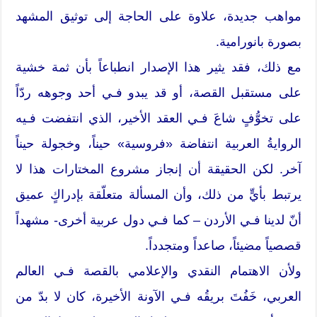
مواهب جديدة، علاوة على الحاجة إلى توثيق المشهد
بصورة بانورامية.
مع ذلك، فقد يثير هذا الإصدار انطباعاً بأن ثمة خشية
على مستقبل القصة، أو قد يبدو فـي أحد وجوهه ردّاً
على تخوُّفٍ شاعَ فـي العقد الأخير، الذي انتفضت فـيه
الروايةُ العربية انتفاضة «فروسية» حيناً، وخجولة حيناً
آخر. لكن الحقيقة أن إنجاز مشروع المختارات هذا لا
يرتبط بأيٍّ من ذلك، وأن المسألة متعلّقة بإدراكٍ عميق
أنّ لدينا فـي الأردن – كما فـي دول عربية أخرى- مشهداً
قصصياً مضيئاً، صاعداً ومتجدداً.
ولأن الاهتمام النقدي والإعلامي بالقصة فـي العالم
العربي، خَفُتَ بريقُه فـي الآونة الأخيرة، كان لا بدّ من