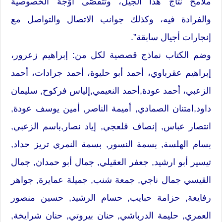
ملامحَ نتاج هذا الجيل، وتتقصّى أوْجُهَ الخصوصية
والفرادة فيه، وكذلك جوانب الاتصال والتواصل مع
إنجارات أجيال سابقة”.
وضم الكتاب نماذج قصصية لكل من: إبراهيم زعرور،
إبراهيم عقرباوي، أحمد أبو حليوة، أحمد جرادات، أحمد
الزعبي، أحمد عودة,أحمد النعيمي,إلياس فركوح, سليمان
داود,امتنان الصمادي, أميمة الناصر, أمين يوسف عودة,
انتصار عباس, إنصاف قلعجي, إياد نصار,باسم الزعبي,
بسام الهلسة, بسمة النسور, بسمة النمري تريز حداد,
تيسير أبو ارشيد, جعفر العقيلي, جمال أبو حمدان, جمال
القيسي جمال ناجي, جمعة شنب, جميلة عمايرة, جواهر
رفايعة, حزامة حبايب, حسام الرشيد, حسين منصور
العمري, حليمة الدرباشي, حنان بيروتي, حنان شرايخة,