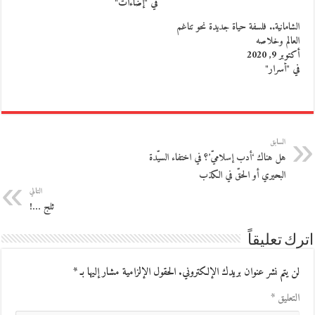
في "إضاءات"
الشامانية.. فلسفة حياة جديدة نحو تناغم
العالم وخلاصه
أكتوبر 9, 2020
في "أسرار"
السابق
هل هناك ‘أدب إسلاميّ’؟ في اختفاء السيّدة
البحيري أو الحقّ في الكذب
التالي
ثلج …!
اترك تعليقاً
لن يتم نشر عنوان بريدك الإلكتروني.
الحقول الإلزامية مشار إليها بـ
*
التعليق
*