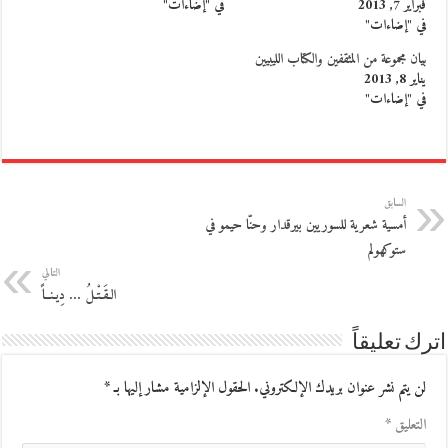
فبراير 7, 2013
في "إضاءات"
في "إضاءات"
بيان مجموعة من المثقفين والكتاب الليبيين
يناير 8, 2013
في "إضاءات"
السابق
أمسية شعرية للسوريين بيرقدار وحنّا حيمو في
ستوكهولم
التالي
الـقَـتْـلُ … دِيـنــاً
اترك تعليقاً
لن يتم نشر عنوان بريدك الإلكتروني.
الحقول الإلزامية مشار إليها بـ
*
التعليق
*