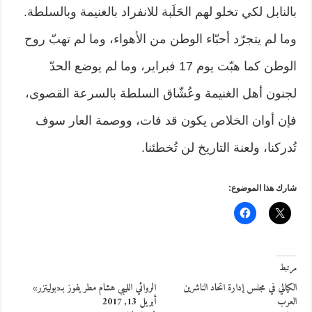
بالنابل لكي تخلو لهم الحَلَبة للانفراد بالغنيمة وبالسلطة.
وما لم يتجرّد أحبّاء الوطن من الأهواء، وما لم تهبّ روح
الوطن كما هبّت يوم 17 فبراير، وما لم يوضع الحدّ
لجنون أهل الغنيمة وعُشّاق السلطة بالسرعة القصوى،
فإن أوان الخلاص يكون قد فات، ووصمة العار سوف
تُدركنا، ولعنة التاريخ لن تُخطئنا.
شارك هذا الموضوع:
مرتبط
الكيالي في مجلس إدارة اتحاد الناشرين
الروائي الليبي هشام مطر يفوز بـ«بوليتزر»
العرب
أبريل 13, 2017