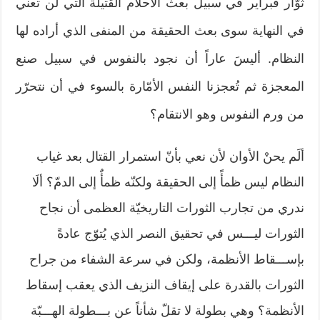
ثوّار فبراير في سبيل بعث الأحلام القتيلة التي لن تعني
في النهاية سوى بعث الحقيقة من المنفى الذي أراده لها
النظام. أليسَ عاراً أن نجود بالنفوس في سبيل صنع
المعجزة ثم تُعجزنا النفس الأمّارة بالسوء في أن نتحرّر
من ورم النفوس وهو الانتقام؟
ألَم يحنْ الأوان لأن نعي بأنّ استمرار القتال بعد غياب
النظام ليس ظمأً إلى الحقيقة ولكنّه ظمأٌ إلى الدمّ؟ ألَا
ندري من تجارب الثورات التاريخيّة العظمى أن نجاح
الثورات ليـــس في تحقيق النصر الذي يُتوّج عادةً
بإســـقاط الأنظمة، ولكن في سرعة الشفاء من جراح
الثورات بالقدرة على إيقاف النزيف الذي يعقب إسقاط
الأنظمة؟ وهي بطولة لا تقلّ شأناً عن بـــطولة الهـــبّة