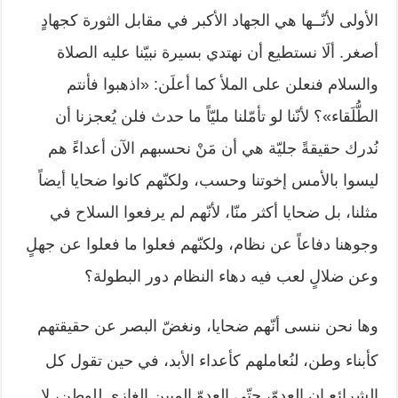
الأولى لأنّــها هي الجهاد الأكبر في مقابل الثورة كجهادٍ
أصغر. ألَا نستطيع أن نهتدي بسيرة نبيّنا عليه الصلاة
والسلام فنعلن على الملأ كما أعلَن: «اذهبوا فأنتم
الطُّلَقاء»؟ لأنّنا لو تأمّلنا مليّاً ما حدث فلن يُعجزنا أن
نُدرك حقيقةً جليّة هي أن مَنْ نحسبهم الآن أعداءً هم
ليسوا بالأمس إخوتنا وحسب، ولكنّهم كانوا ضحايا أيضاً
مثلنا، بل ضحايا أكثر منّا، لأنّهم لم يرفعوا السلاح في
وجوهنا دفاعاً عن نظام، ولكنّهم فعلوا ما فعلوا عن جهلٍ
وعن ضلالٍ لعب فيه دهاء النظام دور البطولة؟
وها نحن ننسى أنّهم ضحايا، ونغضّ البصر عن حقيقتهم
كأبناء وطن، لنُعاملهم كأعداء الأبد، في حين تقول كل
الشرائع إن العدوّ، حتّى العدوّ المبين الغازي للوطن، لا