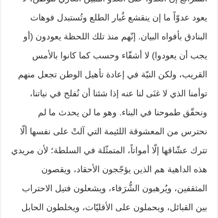
يعود عدوّاً ما إن ينقشع غُبار الطلع وتُستبدل فوهات
البنادق بأفواه البيان. إنّهم منذ تلك اللحظة يعودون (أو
يجب أن يعودوا) لا أشقّاء وحسب كما كانوا بالأمس
القريب، ولكن النيّة في إعادة تأهيل الوطن تجعل منهم
توأمنا الذي لا غنَى لنا عنه إذا شئنا أن نُفلح في نياتنا،
ونحقّق طموحنا في البناء. وهو ما لن يحدث ما لم
نحترس من المعشوقة اللئيمة التي آلتْ على نفسها ألّا
تترك عشّاقها إلّا أمواتاً، المتمثّلة في السلطة؛ لأن مريدي
هذه الداهية هم الذين يؤجّجون الأحقاد، ويقصون
المثقفين، ويُرهبون الشُّرَفاء، ويشعلون فتيل الاحتراب
بين القبائل، ويحملون على الأقليّات، ويخلطون الحابل