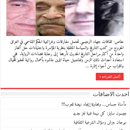
خاص- ثقافات جهاد الرنتيسي تحتمل مفارقات وغرائبية الحكم القاسمي في العراق
الخروج من كتب التاريخ والسياسة المثقلة بنظرية المؤامرة واجتهادات حل ألغاز
واحدة من أكثر مراحل التاريخ الحديث تأرجحا إلى رحابة فضاءات الرواية. ففي
استعادة أحداث ذلك الزمن وتفاصيل حياة الذين عاشوه بأعمال روائية تحفيز للخيال
واقتراب من أجواء إثارة …
أكمل القراءة »
احدث الاضافات
مأساة جساس… ومحاولة إيجاد نهضة للعرب!!!
جيسون سايلر: كل مهمة فنية لغز جديد
مهرجان جرش وسؤال الشرعية الثقافية