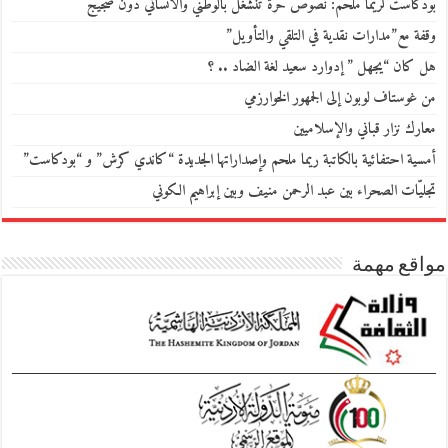
بودكاست لريما ملحم: نصوص حرّة تنشغل بالوطني والانساني دون ضجيج
وقفة مع”مدارات نقدية في التلقي والتأويل”
هل كان “يجهل ” إدوارد سعيد لغة الضاد .. ؟
من غوستاف لوبون إلى الجمهور الخوارزمي
معارك نزار قباني والإسلاميين
أمسية احتفائية بالكاتبة ريما ملحم وإصداراتها الجديدة “كاندي كرش” و “بودكاست”
تجليّات الصحراء بين عبد الرحمن منيف وبين إبراهيم الكوني
مواقع مهمة