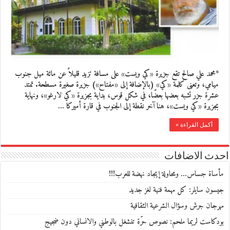
*محمد علي صالح تقع جزيرة «كي ويست» على مسافة تزيد قليلاً عن مائة ميل جنوب
ميامي، وتعنى كلمة «كي» (بالإضافة إلى «مفتاح») جزيرة صغيرة مسطحة. تمتد
عشرة جزر تشبه بعضها بعضًا، في شكل قوس، بداية بجزيرة «كي لارغو»، ونهاية
بجزيرة «كي ويست»، هنا آخر نقطة إلى الجنوب في قارة أميركا …
أكمل القراءة »
احدث الاضافات
مأساة جساس… ومحاولة إيجاد نهضة للعرب!!!
جيسون سايلر: كل مهمة فنية لغز جديد
مهرجان جرش وسؤال الشرعية الثقافية
بودكاست لريما ملحم: نصوص حرّة تنشغل بالوطني والانساني دون ضجيج