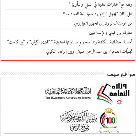
وقفة مع”مدارات نقدية في التلقي والتأويل”
هل كان “يجهل ” إدوارد سعيد لغة الضاد .. ؟
من غوستاف لوبون إلى الجمهور الخوارزمي
معارك نزار قباني والإسلاميين
أمسية احتفائية بالكاتبة ريما ملحم وإصداراتها الجديدة “كاندي كرش” و “بودكاست”
تجليّات الصحراء بين عبد الرحمن منيف وبين إبراهيم الكوني
مواقع مهمة