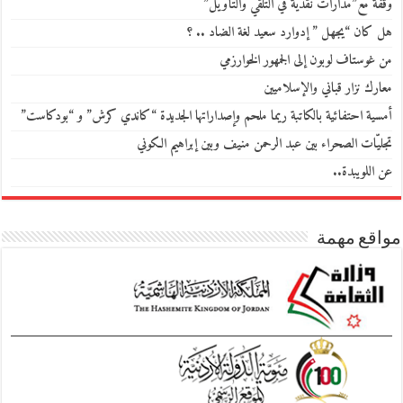
وقفة مع”مدارات نقدية في التلقي والتأويل”
هل كان “يجهل ” إدوارد سعيد لغة الضاد .. ؟
من غوستاف لوبون إلى الجمهور الخوارزمي
معارك نزار قباني والإسلاميين
أمسية احتفائية بالكاتبة ريما ملحم وإصداراتها الجديدة “كاندي كرش” و “بودكاست”
تجليّات الصحراء بين عبد الرحمن منيف وبين إبراهيم الكوني
عن اللويبدة..
مواقع مهمة