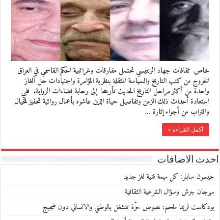
خاص- ثقافات جهاد الرنتيسي تحتمل مفارقات وغرائبية الحكم القاسمي في العراق
الخروج من كتب التاريخ والسياسة المثقلة بنظرية المؤامرة واجتهادات حل ألغاز
واحدة من أكثر مراحل التاريخ الحديث تأرجحا إلى رحابة فضاءات الرواية. ففي
استعادة أحداث ذلك الزمن وتفاصيل حياة الذين عاشوه بأعمال روائية تحفيز للخيال
واقتراب من أجواء إثارة …
أكمل القراءة »
احدث الاضافات
جيسون سايلر: كل مهمة فنية لغز جديد
مهرجان جرش وسؤال الشرعية الثقافية
بودكاست لريما ملحم: نصوص حرّة تنشغل بالوطني والانساني دون ضجيج