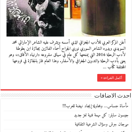
أعلن المركز العربي للأدب الجغرافي الذي أسسه ويشرف عليه الشاعر الإماراتي محمد
السويدي ويديره الشاعر السوري نوري الجراح أسماء الفائزين بجائزة ابن بطوطة
لأدب الرحلة 2016 التي يمنحها كل عام في سياق مشروعه «ارتياد الآفاق»، وهو
يعنى بأدب الرحلة والتدوين الجغرافي والأسفار. وهذا العام فاز بالجائزة في فروعها
المختلفة كتّاب …
أكمل القراءة »
احدث الاضافات
مأساة جساس… ومحاولة إيجاد نهضة للعرب!!!
جيسون سايلر: كل مهمة فنية لغز جديد
مهرجان جرش وسؤال الشرعية الثقافية