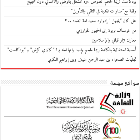
بودكاست لريما ملحم: نصوص حرّة تنشغل بالوطني والانساني دون ضجيج
وقفة مع”مدارات نقدية في التلقي والتأويل”
هل كان “يجهل ” إدوارد سعيد لغة الضاد .. ؟
من غوستاف لوبون إلى الجمهور الخوارزمي
معارك نزار قباني والإسلاميين
أمسية احتفائية بالكاتبة ريما ملحم وإصداراتها الجديدة “كاندي كرش” و “بودكاست”
تجليّات الصحراء بين عبد الرحمن منيف وبين إبراهيم الكوني
مواقع مهمة