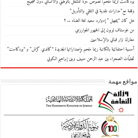
بودكاست لريما ملحم: نصوص حرّة تنشغل بالوطني والانساني دون ضجيج
وقفة مع”مدارات نقدية في التلقي والتأويل”
هل كان “يجهل ” إدوارد سعيد لغة الضاد .. ؟
من غوستاف لوبون إلى الجمهور الخوارزمي
معارك نزار قباني والإسلاميين
أمسية احتفائية بالكاتبة ريما ملحم وإصداراتها الجديدة “كاندي كرش” و “بودكاست”
تجليّات الصحراء بين عبد الرحمن منيف وبين إبراهيم الكوني
مواقع مهمة